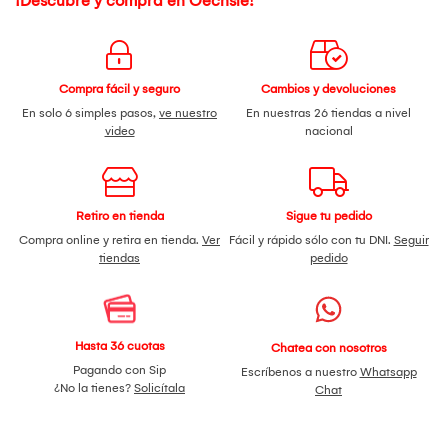
¡Descubre y compra en Oechsle!
Compra fácil y seguro
Cambios y devoluciones
En solo 6 simples pasos,
ve nuestro
En nuestras 26 tiendas a nivel
video
nacional
Retiro en tienda
Sigue tu pedido
Compra online y retira en tienda.
Ver
Fácil y rápido sólo con tu DNI.
Seguir
tiendas
pedido
Hasta 36 cuotas
Chatea con nosotros
Pagando con Sip
Escríbenos a nuestro
Whatsapp
¿No la tienes?
Solicítala
Chat