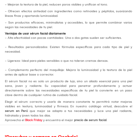
- Mejoran la textura de la piel, reducen poros visibles y unifican el tono.
- Ofrecen efectos antiedad con ingredientes como retinoides y péptidos, suavizando
líneas finas y aportando luminosidad.
- Son productos eficaces, minimalistas y accesibles, lo que permite combinar varios
según las necesidades de tu piel.
Ventajas de usar sérum facial diariamente
- Alta efectividad con pocas cantidades: Una o dos gotas suelen ser suficientes.
- Resultados personalizados: Existen fórmulas específicas para cada tipo de piel y
necesidad.
- Ligereza: Ideal para pieles sensibles o que no toleran cremas densas.
- Complemento perfecto del maquillaje: Mejora la luminosidad y la textura de la piel
antes de aplicar base o corrector.
El sérum facial no es solo un producto de lujo, sino un aliado esencial para una piel
sana, joven y radiante. Su capacidad para penetrar profundamente y actuar
directamente sobre las necesidades específicas de tu piel lo convierte en un paso
clave dentro de cualquier rutina de cuidado facial.
Elegir el sérum correcto y usarlo de manera constante te permitirá notar mejoras
visibles en textura, luminosidad y firmeza. En nuestro catálogo virtual, descubre el
serum en Perú
que mejor se adapta a tus necesidades y luce una piel radiante,
hidratada y joven todos los días.
Aprovecha el
Black Friday
y encuentra el mejor
precio de serum facial
.