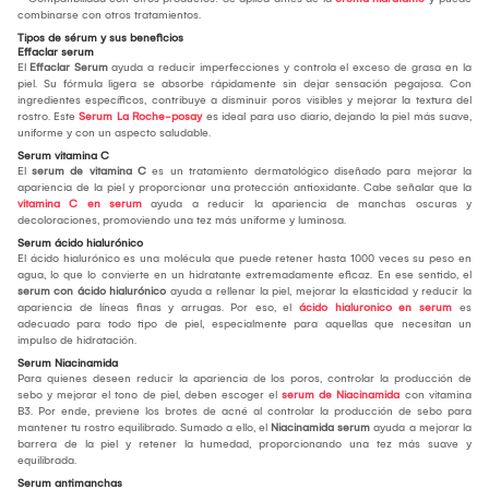
combinarse con otros tratamientos.
Tipos de sérum y sus beneficios
Effaclar serum
El
Effaclar Serum
ayuda a reducir imperfecciones y controla el exceso de grasa en la
piel. Su fórmula ligera se absorbe rápidamente sin dejar sensación pegajosa. Con
ingredientes específicos, contribuye a disminuir poros visibles y mejorar la textura del
rostro. Este
Serum La Roche-posay
es ideal para uso diario, dejando la piel más suave,
uniforme y con un aspecto saludable.
Serum vitamina C
El
serum de vitamina C
es un tratamiento dermatológico diseñado para mejorar la
apariencia de la piel y proporcionar una protección antioxidante. Cabe señalar que la
vitamina C en serum
ayuda a reducir la apariencia de manchas oscuras y
decoloraciones, promoviendo una tez más uniforme y luminosa.
Serum ácido hialurónico
El ácido hialurónico es una molécula que puede retener hasta 1000 veces su peso en
agua, lo que lo convierte en un hidratante extremadamente eficaz. En ese sentido, el
serum con ácido hialurónico
ayuda a rellenar la piel, mejorar la elasticidad y reducir la
apariencia de líneas finas y arrugas. Por eso, el
ácido hialuronico en serum
es
adecuado para todo tipo de piel, especialmente para aquellas que necesitan un
impulso de hidratación.
Serum Niacinamida
Para quienes deseen reducir la apariencia de los poros, controlar la producción de
sebo y mejorar el tono de piel, deben escoger el
serum de Niacinamida
con vitamina
B3. Por ende, previene los brotes de acné al controlar la producción de sebo para
mantener tu rostro equilibrado. Sumado a ello, el
Niacinamida serum
ayuda a mejorar la
barrera de la piel y retener la humedad, proporcionando una tez más suave y
equilibrada.
Serum antimanchas