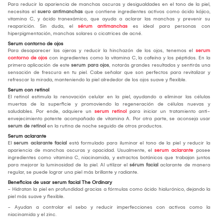
Para reducir la apariencia de manchas oscuras y desigualdades en el tono de la piel,
necesitas el
suero antimanchas
que contiene ingredientes activos como ácido kójico,
vitamina C, y ácido tranexámico, que ayuda a aclarar las manchas y prevenir su
reaparición. Sin duda, el
sérum antimanchas
es ideal para personas con
hiperpigmentación, manchas solares o cicatrices de acné.
Serum contorno de ojos
Para desaparecer las ojeras y reducir la hinchazón de los ojos, tenemos el
serum
contorno de ojos
con ingredientes como la vitamina C, la cafeína y los péptidos. En la
primera aplicación de este
serum para ojos
, notarás grandes resultados y sentirás una
sensación de frescura en tu piel. Cabe señalar que son perfectos para revitalizar y
refrescar la mirada, manteniendo la piel alrededor de los ojos suave y flexible.
Serum con retinol
El retinol estimula la renovación celular en la piel, ayudando a eliminar las células
muertas de la superficie y promoviendo la regeneración de células nuevas y
saludables. Por ende, adquiere un
serum retinol
para iniciar un tratamiento anti-
envejecimiento potente acompañado de vitamina A. Por otra parte, se aconseja usar
serum de retinol
en la rutina de noche seguido de otros productos.
Serum aclarante
El
serum aclarante facial
está formulado para iluminar el tono de la piel y reducir la
apariencia de manchas oscuras y opacidad. Usualmente, el
serum aclarante
posee
ingredientes como vitamina C, niacinamida, y extractos botánicos que trabajan juntos
para mejorar la luminosidad de la piel. Al utilizar el
sérum facial
aclarante de manera
regular, se puede lograr una piel más brillante y radiante.
Beneficios de usar serum facial The Ordinary
- Hidratan la piel en profundidad gracias a fórmulas como ácido hialurónico, dejando la
piel más suave y flexible.
- Ayudan a controlar el sebo y reducir imperfecciones con activos como la
niacinamida y el zinc.