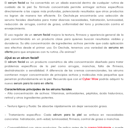
El
serum facial
se ha convertido en un aliado esencial dentro de cualquier rutina de
cuidado de la piel. Su fórmula concentrada permite entregar activos específicos
directamente a las capas más profundas, potenciando resultados que otros productos
no logran de manera tan eficiente. En Oechsle.pe encontrarás una selección de
serums faciales diseñados para tratar diversas necesidades, hidratación, luminosidad,
reducción de arrugas, control de grasa, uniformidad del tono y protección contra el
envejecimiento.
El uso regular de un
serum facial
mejora la textura, firmeza y apariencia general de la
piel, convirtiéndolo en un producto clave para quienes buscan resultados visibles y
duraderos. Su alta concentración de ingredientes activos permite que cada aplicación
sea efectiva desde el primer uso. En Oechsle, tenemos una variedad de
serums en
oferta
para que empieces con tu rutina. ¿Te animas?
¿Qué es un sérum facial?
El
sérum facial
es un producto cosmético de alta concentración diseñado para tratar
problemas específicos de la piel como arrugas, manchas, falta de firmeza,
deshidratación o sensibilidad. A diferencia de las cremas convencionales, los sérums
contienen mayor concentración de principios activos y moléculas más pequeñas que
penetran profundamente en la piel. Recuerda que con el
Cyber Wow
podrás adquirir tu
nuevo
serum para la cara en oferta
.
Características principales de los sérums faciales
- Alta concentración de activos: Vitaminas, antioxidantes, péptidos, ácido hialurónico,
retinol y otros ingredientes potentes.
- Textura ligera y fluida: Se absorbe rápidamente sin dejar sensación grasa.
- Tratamiento específico: Cada
sérum para la piel
se enfoca en necesidades
concretas: hidratación, anti-edad, luminosidad, firmeza, control de grasa o manchas.
- Compatibilidad con otros productos: Se aplica antes de la
crema hidratante
y puede