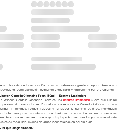
extra después de la exposición al sol o ambientes agresivos. Aporta frescura y
suavidad en cada aplicación, ayudando a equilibrar y fortalecer la barrera cutánea.
Mixsoon Centella Cleansing Foam 150ml – Espuma Limpiadora
La Mixsoon Centella Cleansing Foam es una
espuma limpiadora
suave que elimina
impurezas sin resecar la piel. Formulada con extracto de Centella Asiática, ayuda a
calmar irritaciones, reducir rojeces y fortalecer la barrera cutánea, haciéndola
perfecta para pieles sensibles o con tendencia al acné. Su textura cremosa se
transforma en una espuma densa que limpia profundamente los poros, removiendo
restos de maquillaje, exceso de grasa y contaminación del día a día.
¿Por qué elegir Mixsoon?