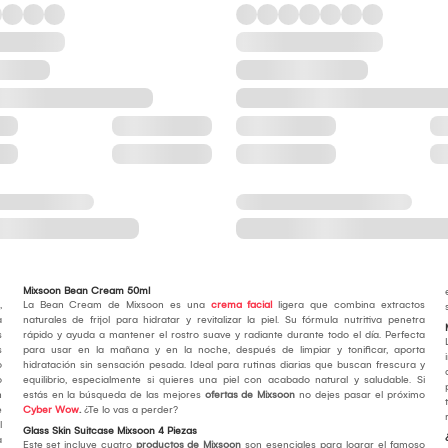
Mixsoon Bean Cream 50ml
,
La Bean Cream de Mixsoon es una
crema facial
ligera que combina extractos
a
naturales de frijol para hidratar y revitalizar la piel. Su fórmula nutritiva penetra
s
rápido y ayuda a mantener el rostro suave y radiante durante todo el día. Perfecta
s
para usar en la mañana y en la noche, después de limpiar y tonificar, aporta
o
hidratación sin sensación pesada. Ideal para rutinas diarias que buscan frescura y
o
equilibrio, especialmente si quieres una piel con acabado natural y saludable. Si
n
estás en la búsqueda de las mejores
ofertas de Mixsoon
no dejes pasar el próximo
e
Cyber Wow
.
¿Te lo vas a perder?
l
Glass Skin Suitcase Mixsoon 4 Piezas
a
Este set incluye cuatro
productos de Mixsoon
son esenciales para lograr el famoso