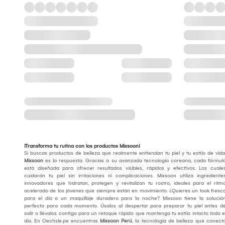
¡Transforma tu rutina con los productos Mixsoon!
Si buscas productos de belleza que realmente entiendan tu piel y tu estilo de vida
Mixsoon
es la respuesta. Gracias a su avanzada tecnología coreana, cada fórmul
está diseñada para ofrecer resultados visibles, rápidos y efectivos. Los cuale
cuidarán tu piel sin irritaciones ni complicaciones. Mixsoon utiliza ingrediente
innovadores que hidratan, protegen y revitalizan tu rostro, ideales para el ritm
acelerado de los jóvenes que siempre están en movimiento. ¿Quieres un look fresc
para el día o un maquillaje duradero para la noche? Mixsoon tiene la solució
perfecta para cada momento. Úsalos al despertar para preparar tu piel antes d
salir o llévalos contigo para un retoque rápido que mantenga tu estilo intacto todo e
día. En Oechsle.pe encuentras
Mixsoon Perú
, la tecnología de belleza que conect