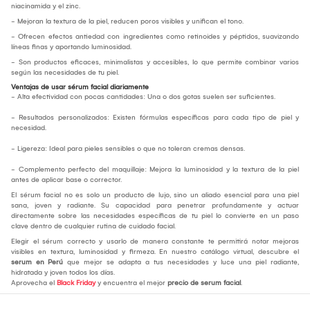
niacinamida y el zinc.
- Mejoran la textura de la piel, reducen poros visibles y unifican el tono.
- Ofrecen efectos antiedad con ingredientes como retinoides y péptidos, suavizando
líneas finas y aportando luminosidad.
- Son productos eficaces, minimalistas y accesibles, lo que permite combinar varios
según las necesidades de tu piel.
Ventajas de usar sérum facial diariamente
- Alta efectividad con pocas cantidades: Una o dos gotas suelen ser suficientes.
- Resultados personalizados: Existen fórmulas específicas para cada tipo de piel y
necesidad.
- Ligereza: Ideal para pieles sensibles o que no toleran cremas densas.
- Complemento perfecto del maquillaje: Mejora la luminosidad y la textura de la piel
antes de aplicar base o corrector.
El sérum facial no es solo un producto de lujo, sino un aliado esencial para una piel
sana, joven y radiante. Su capacidad para penetrar profundamente y actuar
directamente sobre las necesidades específicas de tu piel lo convierte en un paso
clave dentro de cualquier rutina de cuidado facial.
Elegir el sérum correcto y usarlo de manera constante te permitirá notar mejoras
visibles en textura, luminosidad y firmeza. En nuestro catálogo virtual, descubre el
serum en Perú
que mejor se adapta a tus necesidades y luce una piel radiante,
hidratada y joven todos los días.
Aprovecha el
Black Friday
y encuentra el mejor
precio de serum facial
.