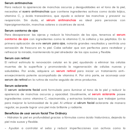
Serum antimanchas
Para reducir la apariencia de manchas oscuras y desigualdades en el tono de la piel,
necesitas el
suero antimanchas
que contiene ingredientes activos como ácido kójico,
vitamina C, y ácido tranexámico, que ayuda a aclarar las manchas y prevenir su
reaparición. Sin duda, el
sérum antimanchas
es ideal para personas con
hiperpigmentación, manchas solares o cicatrices de acné.
Serum contorno de ojos
Para desaparecer las ojeras y reducir la hinchazón de los ojos, tenemos el
serum
contorno de ojos
con ingredientes como la vitamina C, la cafeína y los péptidos. En la
primera aplicación de este
serum para ojos
, notarás grandes resultados y sentirás una
sensación de frescura en tu piel. Cabe señalar que son perfectos para revitalizar y
refrescar la mirada, manteniendo la piel alrededor de los ojos suave y flexible.
Serum con retinol
El retinol estimula la renovación celular en la piel, ayudando a eliminar las células
muertas de la superficie y promoviendo la regeneración de células nuevas y
saludables. Por ende, adquiere un
serum retinol
para iniciar un tratamiento anti-
envejecimiento potente acompañado de vitamina A. Por otra parte, se aconseja usar
serum de retinol
en la rutina de noche seguido de otros productos.
Serum aclarante
El
serum aclarante facial
está formulado para iluminar el tono de la piel y reducir la
apariencia de manchas oscuras y opacidad. Usualmente, el
serum aclarante
posee
ingredientes como vitamina C, niacinamida, y extractos botánicos que trabajan juntos
para mejorar la luminosidad de la piel. Al utilizar el
sérum facial
aclarante de manera
regular, se puede lograr una piel más brillante y radiante.
Beneficios de usar serum facial The Ordinary
- Hidratan la piel en profundidad gracias a fórmulas como ácido hialurónico, dejando la
piel más suave y flexible.
- Ayudan a controlar el sebo y reducir imperfecciones con activos como la