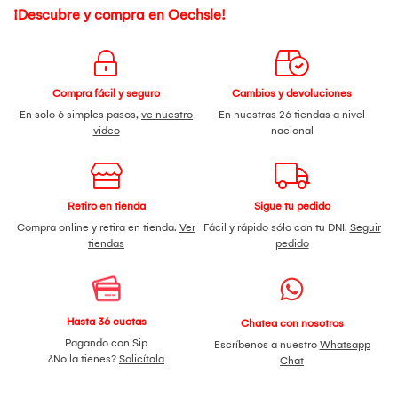
¡Descubre y compra en Oechsle!
Compra fácil y seguro
Cambios y devoluciones
En solo 6 simples pasos,
ve nuestro
En nuestras 26 tiendas a nivel
video
nacional
Retiro en tienda
Sigue tu pedido
Compra online y retira en tienda.
Ver
Fácil y rápido sólo con tu DNI.
Seguir
tiendas
pedido
Hasta 36 cuotas
Chatea con nosotros
Pagando con Sip
Escríbenos a nuestro
Whatsapp
¿No la tienes?
Solicítala
Chat