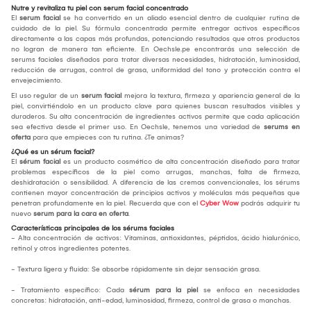
Nutre y revitaliza tu piel con serum facial concentrado
El
serum facial
se ha convertido en un aliado esencial dentro de cualquier rutina de
cuidado de la piel. Su fórmula concentrada permite entregar activos específicos
directamente a las capas más profundas, potenciando resultados que otros productos
no logran de manera tan eficiente. En Oechsle.pe encontrarás una selección de
serums faciales diseñados para tratar diversas necesidades, hidratación, luminosidad,
reducción de arrugas, control de grasa, uniformidad del tono y protección contra el
envejecimiento.
El uso regular de un
serum facial
mejora la textura, firmeza y apariencia general de la
piel, convirtiéndolo en un producto clave para quienes buscan resultados visibles y
duraderos. Su alta concentración de ingredientes activos permite que cada aplicación
sea efectiva desde el primer uso. En Oechsle, tenemos una variedad de
serums en
oferta
para que empieces con tu rutina. ¿Te animas?
¿Qué es un sérum facial?
El
sérum facial
es un producto cosmético de alta concentración diseñado para tratar
problemas específicos de la piel como arrugas, manchas, falta de firmeza,
deshidratación o sensibilidad. A diferencia de las cremas convencionales, los sérums
contienen mayor concentración de principios activos y moléculas más pequeñas que
penetran profundamente en la piel. Recuerda que con el
Cyber Wow
podrás adquirir tu
nuevo
serum para la cara en oferta
.
Características principales de los sérums faciales
- Alta concentración de activos: Vitaminas, antioxidantes, péptidos, ácido hialurónico,
retinol y otros ingredientes potentes.
- Textura ligera y fluida: Se absorbe rápidamente sin dejar sensación grasa.
- Tratamiento específico: Cada
sérum para la piel
se enfoca en necesidades
concretas: hidratación, anti-edad, luminosidad, firmeza, control de grasa o manchas.