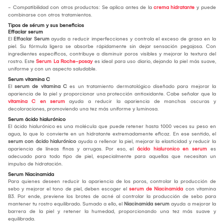
- Compatibilidad con otros productos: Se aplica antes de la
crema hidratante
y puede
combinarse con otros tratamientos.
Tipos de sérum y sus beneficios
Effaclar serum
El
Effaclar Serum
ayuda a reducir imperfecciones y controla el exceso de grasa en la
piel. Su fórmula ligera se absorbe rápidamente sin dejar sensación pegajosa. Con
ingredientes específicos, contribuye a disminuir poros visibles y mejorar la textura del
rostro. Este
Serum La Roche-posay
es ideal para uso diario, dejando la piel más suave,
uniforme y con un aspecto saludable.
Serum vitamina C
El
serum de vitamina C
es un tratamiento dermatológico diseñado para mejorar la
apariencia de la piel y proporcionar una protección antioxidante. Cabe señalar que la
vitamina C en serum
ayuda a reducir la apariencia de manchas oscuras y
decoloraciones, promoviendo una tez más uniforme y luminosa.
Serum ácido hialurónico
El ácido hialurónico es una molécula que puede retener hasta 1000 veces su peso en
agua, lo que lo convierte en un hidratante extremadamente eficaz. En ese sentido, el
serum con ácido hialurónico
ayuda a rellenar la piel, mejorar la elasticidad y reducir la
apariencia de líneas finas y arrugas. Por eso, el
ácido hialuronico en serum
es
adecuado para todo tipo de piel, especialmente para aquellas que necesitan un
impulso de hidratación.
Serum Niacinamida
Para quienes deseen reducir la apariencia de los poros, controlar la producción de
sebo y mejorar el tono de piel, deben escoger el
serum de Niacinamida
con vitamina
B3. Por ende, previene los brotes de acné al controlar la producción de sebo para
mantener tu rostro equilibrado. Sumado a ello, el
Niacinamida serum
ayuda a mejorar la
barrera de la piel y retener la humedad, proporcionando una tez más suave y
equilibrada.