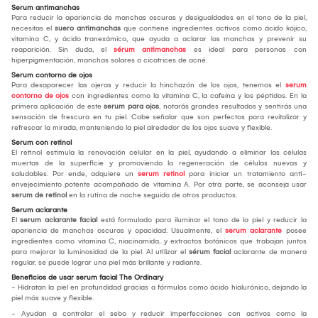
Serum antimanchas
Para reducir la apariencia de manchas oscuras y desigualdades en el tono de la piel,
necesitas el
suero antimanchas
que contiene ingredientes activos como ácido kójico,
vitamina C, y ácido tranexámico, que ayuda a aclarar las manchas y prevenir su
reaparición. Sin duda, el
sérum antimanchas
es ideal para personas con
hiperpigmentación, manchas solares o cicatrices de acné.
Serum contorno de ojos
Para desaparecer las ojeras y reducir la hinchazón de los ojos, tenemos el
serum
contorno de ojos
con ingredientes como la vitamina C, la cafeína y los péptidos. En la
primera aplicación de este
serum para ojos
, notarás grandes resultados y sentirás una
sensación de frescura en tu piel. Cabe señalar que son perfectos para revitalizar y
refrescar la mirada, manteniendo la piel alrededor de los ojos suave y flexible.
Serum con retinol
El retinol estimula la renovación celular en la piel, ayudando a eliminar las células
muertas de la superficie y promoviendo la regeneración de células nuevas y
saludables. Por ende, adquiere un
serum retinol
para iniciar un tratamiento anti-
envejecimiento potente acompañado de vitamina A. Por otra parte, se aconseja usar
serum de retinol
en la rutina de noche seguido de otros productos.
Serum aclarante
El
serum aclarante facial
está formulado para iluminar el tono de la piel y reducir la
apariencia de manchas oscuras y opacidad. Usualmente, el
serum aclarante
posee
ingredientes como vitamina C, niacinamida, y extractos botánicos que trabajan juntos
para mejorar la luminosidad de la piel. Al utilizar el
sérum facial
aclarante de manera
regular, se puede lograr una piel más brillante y radiante.
Beneficios de usar serum facial The Ordinary
- Hidratan la piel en profundidad gracias a fórmulas como ácido hialurónico, dejando la
piel más suave y flexible.
- Ayudan a controlar el sebo y reducir imperfecciones con activos como la