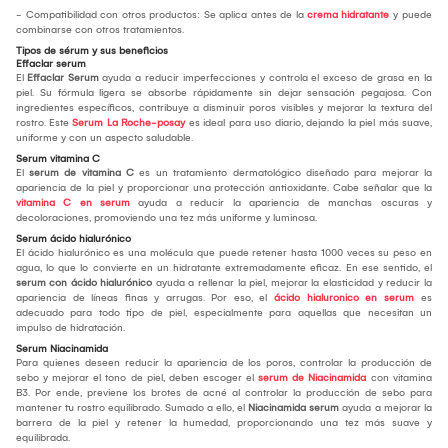
- Compatibilidad con otros productos: Se aplica antes de la
crema hidratante
y puede
combinarse con otros tratamientos.
Tipos de sérum y sus beneficios
Effaclar serum
El
Effaclar Serum
ayuda a reducir imperfecciones y controla el exceso de grasa en la
piel. Su fórmula ligera se absorbe rápidamente sin dejar sensación pegajosa. Con
ingredientes específicos, contribuye a disminuir poros visibles y mejorar la textura del
rostro. Este
Serum La Roche-posay
es ideal para uso diario, dejando la piel más suave,
uniforme y con un aspecto saludable.
Serum vitamina C
El
serum de vitamina C
es un tratamiento dermatológico diseñado para mejorar la
apariencia de la piel y proporcionar una protección antioxidante. Cabe señalar que la
vitamina C en serum
ayuda a reducir la apariencia de manchas oscuras y
decoloraciones, promoviendo una tez más uniforme y luminosa.
Serum ácido hialurónico
El ácido hialurónico es una molécula que puede retener hasta 1000 veces su peso en
agua, lo que lo convierte en un hidratante extremadamente eficaz. En ese sentido, el
serum con ácido hialurónico
ayuda a rellenar la piel, mejorar la elasticidad y reducir la
apariencia de líneas finas y arrugas. Por eso, el
ácido hialuronico en serum
es
adecuado para todo tipo de piel, especialmente para aquellas que necesitan un
impulso de hidratación.
Serum Niacinamida
Para quienes deseen reducir la apariencia de los poros, controlar la producción de
sebo y mejorar el tono de piel, deben escoger el
serum de Niacinamida
con vitamina
B3. Por ende, previene los brotes de acné al controlar la producción de sebo para
mantener tu rostro equilibrado. Sumado a ello, el
Niacinamida serum
ayuda a mejorar la
barrera de la piel y retener la humedad, proporcionando una tez más suave y
equilibrada.