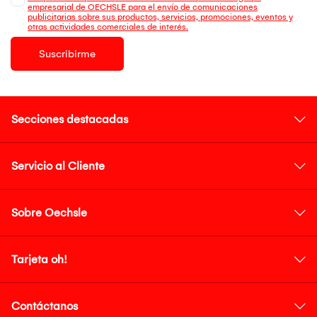
empresarial de OECHSLE para el envío de comunicaciones
publicitarias sobre sus productos, servicios, promociones, eventos y
otras actividades comerciales de interés.
Suscribirme
Secciones destacadas
Servicio al Cliente
Sobre Oechsle
Tarjeta oh!
Contáctanos