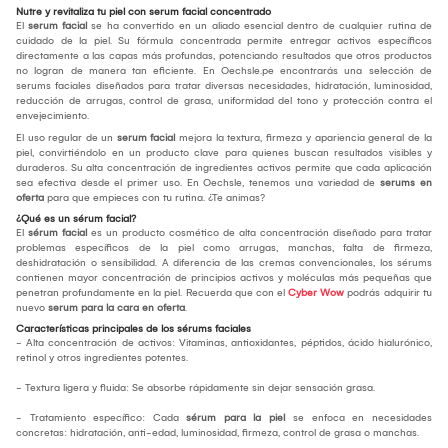
Nutre y revitaliza tu piel con serum facial concentrado
El
serum facial
se ha convertido en un aliado esencial dentro de cualquier rutina de
cuidado de la piel. Su fórmula concentrada permite entregar activos específicos
directamente a las capas más profundas, potenciando resultados que otros productos
no logran de manera tan eficiente. En Oechsle.pe encontrarás una selección de
serums faciales diseñados para tratar diversas necesidades, hidratación, luminosidad,
reducción de arrugas, control de grasa, uniformidad del tono y protección contra el
envejecimiento.
El uso regular de un
serum facial
mejora la textura, firmeza y apariencia general de la
piel, convirtiéndolo en un producto clave para quienes buscan resultados visibles y
duraderos. Su alta concentración de ingredientes activos permite que cada aplicación
sea efectiva desde el primer uso. En Oechsle, tenemos una variedad de
serums en
oferta
para que empieces con tu rutina. ¿Te animas?
¿Qué es un sérum facial?
El
sérum facial
es un producto cosmético de alta concentración diseñado para tratar
problemas específicos de la piel como arrugas, manchas, falta de firmeza,
deshidratación o sensibilidad. A diferencia de las cremas convencionales, los sérums
contienen mayor concentración de principios activos y moléculas más pequeñas que
penetran profundamente en la piel. Recuerda que con el
Cyber Wow
podrás adquirir tu
nuevo
serum para la cara en oferta
.
Características principales de los sérums faciales
- Alta concentración de activos: Vitaminas, antioxidantes, péptidos, ácido hialurónico,
retinol y otros ingredientes potentes.
- Textura ligera y fluida: Se absorbe rápidamente sin dejar sensación grasa.
- Tratamiento específico: Cada
sérum para la piel
se enfoca en necesidades
concretas: hidratación, anti-edad, luminosidad, firmeza, control de grasa o manchas.