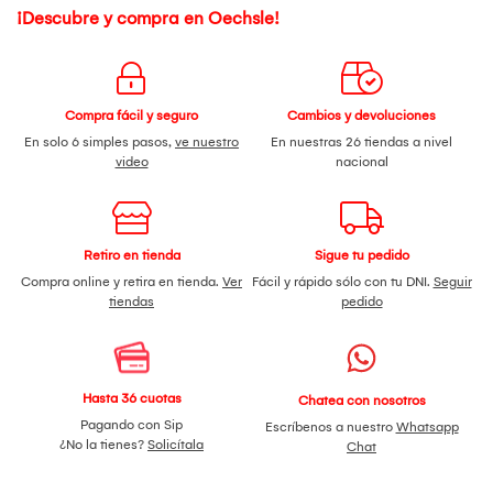
¡Descubre y compra en Oechsle!
Compra fácil y seguro
Cambios y devoluciones
En solo 6 simples pasos,
ve nuestro
En nuestras 26 tiendas a nivel
video
nacional
Retiro en tienda
Sigue tu pedido
Compra online y retira en tienda.
Ver
Fácil y rápido sólo con tu DNI.
Seguir
tiendas
pedido
Hasta 36 cuotas
Chatea con nosotros
Pagando con Sip
Escríbenos a nuestro
Whatsapp
¿No la tienes?
Solicítala
Chat