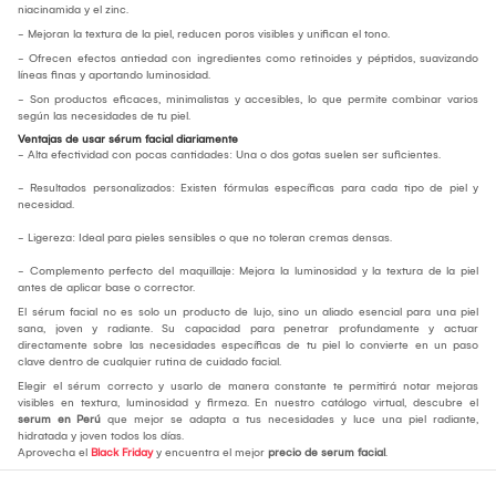
niacinamida y el zinc.
- Mejoran la textura de la piel, reducen poros visibles y unifican el tono.
- Ofrecen efectos antiedad con ingredientes como retinoides y péptidos, suavizando
líneas finas y aportando luminosidad.
- Son productos eficaces, minimalistas y accesibles, lo que permite combinar varios
según las necesidades de tu piel.
Ventajas de usar sérum facial diariamente
- Alta efectividad con pocas cantidades: Una o dos gotas suelen ser suficientes.
- Resultados personalizados: Existen fórmulas específicas para cada tipo de piel y
necesidad.
- Ligereza: Ideal para pieles sensibles o que no toleran cremas densas.
- Complemento perfecto del maquillaje: Mejora la luminosidad y la textura de la piel
antes de aplicar base o corrector.
El sérum facial no es solo un producto de lujo, sino un aliado esencial para una piel
sana, joven y radiante. Su capacidad para penetrar profundamente y actuar
directamente sobre las necesidades específicas de tu piel lo convierte en un paso
clave dentro de cualquier rutina de cuidado facial.
Elegir el sérum correcto y usarlo de manera constante te permitirá notar mejoras
visibles en textura, luminosidad y firmeza. En nuestro catálogo virtual, descubre el
serum en Perú
que mejor se adapta a tus necesidades y luce una piel radiante,
hidratada y joven todos los días.
Aprovecha el
Black Friday
y encuentra el mejor
precio de serum facial
.