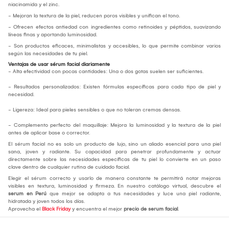
niacinamida y el zinc.
- Mejoran la textura de la piel, reducen poros visibles y unifican el tono.
- Ofrecen efectos antiedad con ingredientes como retinoides y péptidos, suavizando
líneas finas y aportando luminosidad.
- Son productos eficaces, minimalistas y accesibles, lo que permite combinar varios
según las necesidades de tu piel.
Ventajas de usar sérum facial diariamente
- Alta efectividad con pocas cantidades: Una o dos gotas suelen ser suficientes.
- Resultados personalizados: Existen fórmulas específicas para cada tipo de piel y
necesidad.
- Ligereza: Ideal para pieles sensibles o que no toleran cremas densas.
- Complemento perfecto del maquillaje: Mejora la luminosidad y la textura de la piel
antes de aplicar base o corrector.
El sérum facial no es solo un producto de lujo, sino un aliado esencial para una piel
sana, joven y radiante. Su capacidad para penetrar profundamente y actuar
directamente sobre las necesidades específicas de tu piel lo convierte en un paso
clave dentro de cualquier rutina de cuidado facial.
Elegir el sérum correcto y usarlo de manera constante te permitirá notar mejoras
visibles en textura, luminosidad y firmeza. En nuestro catálogo virtual, descubre el
serum en Perú
que mejor se adapta a tus necesidades y luce una piel radiante,
hidratada y joven todos los días.
Aprovecha el
Black Friday
y encuentra el mejor
precio de serum facial
.