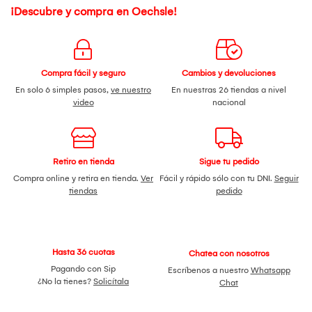
¡Descubre y compra en Oechsle!
Compra fácil y seguro
Cambios y devoluciones
En solo 6 simples pasos,
ve nuestro
En nuestras 26 tiendas a nivel
video
nacional
Retiro en tienda
Sigue tu pedido
Compra online y retira en tienda.
Ver
Fácil y rápido sólo con tu DNI.
Seguir
tiendas
pedido
Hasta 36 cuotas
Chatea con nosotros
Pagando con Sip
Escríbenos a nuestro
Whatsapp
¿No la tienes?
Solicítala
Chat