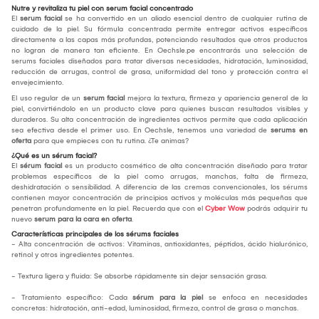
Nutre y revitaliza tu piel con serum facial concentrado
El
serum facial
se ha convertido en un aliado esencial dentro de cualquier rutina de
cuidado de la piel. Su fórmula concentrada permite entregar activos específicos
directamente a las capas más profundas, potenciando resultados que otros productos
no logran de manera tan eficiente. En Oechsle.pe encontrarás una selección de
serums faciales diseñados para tratar diversas necesidades, hidratación, luminosidad,
reducción de arrugas, control de grasa, uniformidad del tono y protección contra el
envejecimiento.
El uso regular de un
serum facial
mejora la textura, firmeza y apariencia general de la
piel, convirtiéndolo en un producto clave para quienes buscan resultados visibles y
duraderos. Su alta concentración de ingredientes activos permite que cada aplicación
sea efectiva desde el primer uso. En Oechsle, tenemos una variedad de
serums en
oferta
para que empieces con tu rutina. ¿Te animas?
¿Qué es un sérum facial?
El
sérum facial
es un producto cosmético de alta concentración diseñado para tratar
problemas específicos de la piel como arrugas, manchas, falta de firmeza,
deshidratación o sensibilidad. A diferencia de las cremas convencionales, los sérums
contienen mayor concentración de principios activos y moléculas más pequeñas que
penetran profundamente en la piel. Recuerda que con el
Cyber Wow
podrás adquirir tu
nuevo
serum para la cara en oferta
.
Características principales de los sérums faciales
- Alta concentración de activos: Vitaminas, antioxidantes, péptidos, ácido hialurónico,
retinol y otros ingredientes potentes.
- Textura ligera y fluida: Se absorbe rápidamente sin dejar sensación grasa.
- Tratamiento específico: Cada
sérum para la piel
se enfoca en necesidades
concretas: hidratación, anti-edad, luminosidad, firmeza, control de grasa o manchas.