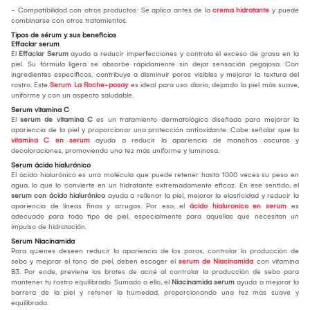
- Compatibilidad con otros productos: Se aplica antes de la
crema hidratante
y puede
combinarse con otros tratamientos.
Tipos de sérum y sus beneficios
Effaclar serum
El
Effaclar Serum
ayuda a reducir imperfecciones y controla el exceso de grasa en la
piel. Su fórmula ligera se absorbe rápidamente sin dejar sensación pegajosa. Con
ingredientes específicos, contribuye a disminuir poros visibles y mejorar la textura del
rostro. Este
Serum La Roche-posay
es ideal para uso diario, dejando la piel más suave,
uniforme y con un aspecto saludable.
Serum vitamina C
El
serum de vitamina C
es un tratamiento dermatológico diseñado para mejorar la
apariencia de la piel y proporcionar una protección antioxidante. Cabe señalar que la
vitamina C en serum
ayuda a reducir la apariencia de manchas oscuras y
decoloraciones, promoviendo una tez más uniforme y luminosa.
Serum ácido hialurónico
El ácido hialurónico es una molécula que puede retener hasta 1000 veces su peso en
agua, lo que lo convierte en un hidratante extremadamente eficaz. En ese sentido, el
serum con ácido hialurónico
ayuda a rellenar la piel, mejorar la elasticidad y reducir la
apariencia de líneas finas y arrugas. Por eso, el
ácido hialuronico en serum
es
adecuado para todo tipo de piel, especialmente para aquellas que necesitan un
impulso de hidratación.
Serum Niacinamida
Para quienes deseen reducir la apariencia de los poros, controlar la producción de
sebo y mejorar el tono de piel, deben escoger el
serum de Niacinamida
con vitamina
B3. Por ende, previene los brotes de acné al controlar la producción de sebo para
mantener tu rostro equilibrado. Sumado a ello, el
Niacinamida serum
ayuda a mejorar la
barrera de la piel y retener la humedad, proporcionando una tez más suave y
equilibrada.