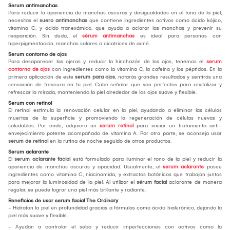
Serum antimanchas
Para reducir la apariencia de manchas oscuras y desigualdades en el tono de la piel,
necesitas el
suero antimanchas
que contiene ingredientes activos como ácido kójico,
vitamina C, y ácido tranexámico, que ayuda a aclarar las manchas y prevenir su
reaparición. Sin duda, el
sérum antimanchas
es ideal para personas con
hiperpigmentación, manchas solares o cicatrices de acné.
Serum contorno de ojos
Para desaparecer las ojeras y reducir la hinchazón de los ojos, tenemos el
serum
contorno de ojos
con ingredientes como la vitamina C, la cafeína y los péptidos. En la
primera aplicación de este
serum para ojos
, notarás grandes resultados y sentirás una
sensación de frescura en tu piel. Cabe señalar que son perfectos para revitalizar y
refrescar la mirada, manteniendo la piel alrededor de los ojos suave y flexible.
Serum con retinol
El retinol estimula la renovación celular en la piel, ayudando a eliminar las células
muertas de la superficie y promoviendo la regeneración de células nuevas y
saludables. Por ende, adquiere un
serum retinol
para iniciar un tratamiento anti-
envejecimiento potente acompañado de vitamina A. Por otra parte, se aconseja usar
serum de retinol
en la rutina de noche seguido de otros productos.
Serum aclarante
El
serum aclarante facial
está formulado para iluminar el tono de la piel y reducir la
apariencia de manchas oscuras y opacidad. Usualmente, el
serum aclarante
posee
ingredientes como vitamina C, niacinamida, y extractos botánicos que trabajan juntos
para mejorar la luminosidad de la piel. Al utilizar el
sérum facial
aclarante de manera
regular, se puede lograr una piel más brillante y radiante.
Beneficios de usar serum facial The Ordinary
- Hidratan la piel en profundidad gracias a fórmulas como ácido hialurónico, dejando la
piel más suave y flexible.
- Ayudan a controlar el sebo y reducir imperfecciones con activos como la