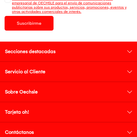
empresarial de OECHSLE para el envío de comunicaciones
publicitarias sobre sus productos, servicios, promociones, eventos y
otras actividades comerciales de interés.
Suscribirme
Secciones destacadas
Servicio al Cliente
Sobre Oechsle
Tarjeta oh!
Contáctanos