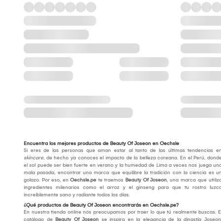
Encuentra los mejores productos de Beauty Of Joseon en Oechsle
Si eres de las personas que aman estar al tanto de las últimas tendencias e
skincare
, de hecho ya conoces el impacto de la belleza coreana. En el Perú, dond
el sol puede ser bien fuerte en verano y la humedad de Lima a veces nos juega un
mala pasada, encontrar una marca que equilibre la tradición con la ciencia es u
golazo. Por eso, en
Oechsle.pe
te traemos
Beauty Of Joseon
, una marca que utiliz
ingredientes milenarios como el arroz y el ginseng para que tu rostro luzc
increíblemente sano y radiante todos los días.
¿Qué productos de Beauty Of Joseon encontrarás en Oechsle.pe?
En nuestra tienda online nos preocupamos por traer lo que tú realmente buscas. E
catálogo de
Beauty Of Joseon
se inspira en la elegancia de la dinastía Joseon