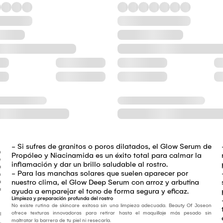
- Si sufres de granitos o poros dilatados, el Glow Serum de
n
Propóleo y Niacinamida es un éxito total para calmar la
e
inflamación y dar un brillo saludable al rostro.
a
- Para las manchas solares que suelen aparecer por
n
nuestro clima, el Glow Deep Serum con arroz y arbutina
a
a
ayuda a emparejar el tono de forma segura y eficaz.
Limpieza y preparación profunda del rostro
No existe rutina de skincare exitosa sin una limpieza adecuada. Beauty Of Joseon
ofrece texturas innovadoras para retirar hasta el maquillaje más pesado sin
l
maltratar la barrera de tu piel ni resecarla.
,