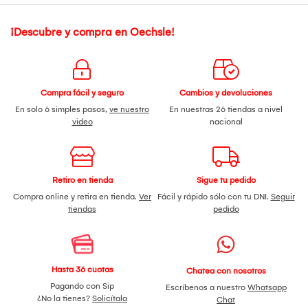
¡Descubre y compra en Oechsle!
Compra fácil y seguro
Cambios y devoluciones
En solo 6 simples pasos,
ve nuestro
En nuestras 26 tiendas a nivel
video
nacional
Retiro en tienda
Sigue tu pedido
Compra online y retira en tienda.
Ver
Fácil y rápido sólo con tu DNI.
Seguir
tiendas
pedido
Hasta 36 cuotas
Chatea con nosotros
Pagando con Sip
Escríbenos a nuestro
Whatsapp
¿No la tienes?
Solicítala
Chat