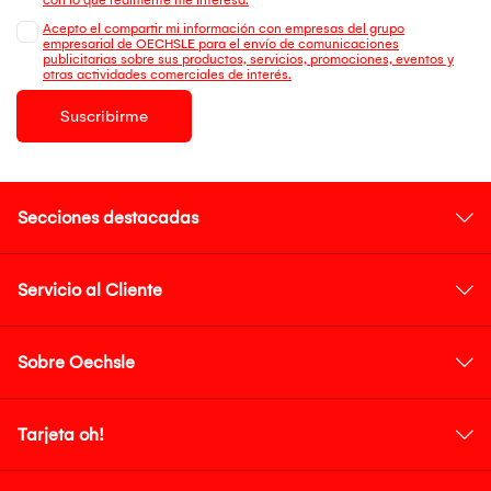
Acepto el compartir mi información con empresas del grupo
empresarial de OECHSLE para el envío de comunicaciones
publicitarias sobre sus productos, servicios, promociones, eventos y
otras actividades comerciales de interés.
Suscribirme
Secciones destacadas
Servicio al Cliente
Sobre Oechsle
Tarjeta oh!