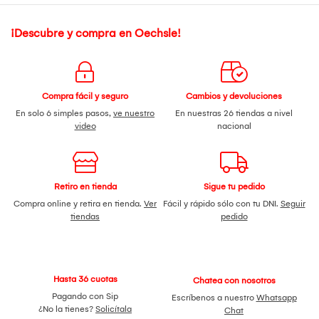
¡Descubre y compra en Oechsle!
Compra fácil y seguro
Cambios y devoluciones
En solo 6 simples pasos,
ve nuestro
En nuestras 26 tiendas a nivel
video
nacional
Retiro en tienda
Sigue tu pedido
Compra online y retira en tienda.
Ver
Fácil y rápido sólo con tu DNI.
Seguir
tiendas
pedido
Hasta 36 cuotas
Chatea con nosotros
Pagando con Sip
Escríbenos a nuestro
Whatsapp
¿No la tienes?
Solicítala
Chat