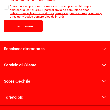
Acepto el compartir mi información con empresas del grupo
empresarial de OECHSLE para el envío de comunicaciones
publicitarias sobre sus productos, servicios, promociones, eventos y
otras actividades comerciales de interés.
Suscribirme
Secciones destacadas
Servicio al Cliente
Sobre Oechsle
Tarjeta oh!