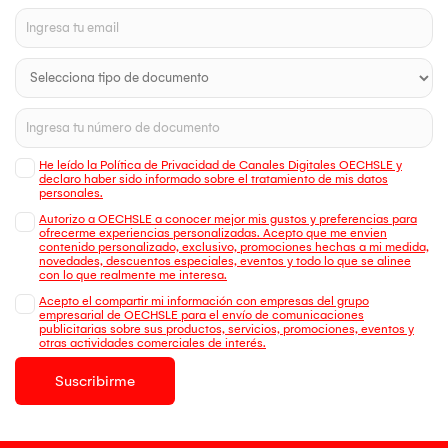
He leído la Política de Privacidad de Canales Digitales OECHSLE y
declaro haber sido informado sobre el tratamiento de mis datos
personales.
Autorizo a OECHSLE a conocer mejor mis gustos y preferencias para
ofrecerme experiencias personalizadas. Acepto que me envien
contenido personalizado, exclusivo, promociones hechas a mi medida,
novedades, descuentos especiales, eventos y todo lo que se alinee
con lo que realmente me interesa.
Acepto el compartir mi información con empresas del grupo
empresarial de OECHSLE para el envío de comunicaciones
publicitarias sobre sus productos, servicios, promociones, eventos y
otras actividades comerciales de interés.
Suscribirme