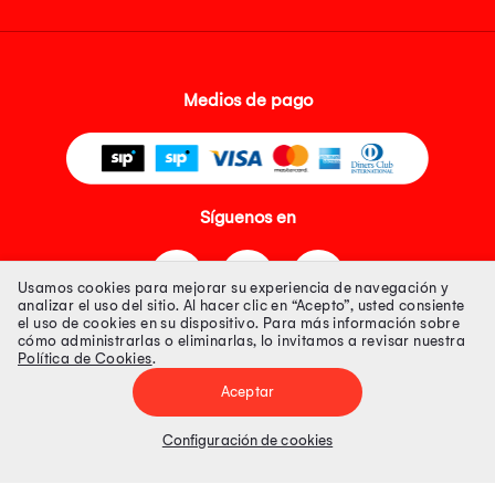
Medios de pago
Síguenos en
Usamos cookies para mejorar su experiencia de navegación y
analizar el uso del sitio. Al hacer clic en “Acepto”, usted consiente
el uso de cookies en su dispositivo. Para más información sobre
cómo administrarlas o eliminarlas, lo invitamos a revisar nuestra
Política de Cookies
.
Tienda 100% Segura
Aceptar
Tiendas Peruanas S.A. R.U.C. Nº 20493020618. Todos los derechos
reservados. Av. Aviación 2405 Piso 3, San Borja
Configuración de cookies
Precios disponibles solo en www.oechsle.pe. Precios online publicados
pueden incluir descuento adicional. Precios sujetos a variaciones sin
previo aviso. Productos sujetos a disponibilidad de stock
El Oficial de Protección de Datos Personales de Tiendas Peruanas S.A.