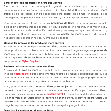
Sorpréndete con las ofertas en Sfera por Oechsle
Sfera
es una marca de moda que ha ganado reconocimiento por ofrecer ropa y
accesorios contemporáneos, accesibles y de alta calidad. Desde su fundación,
Sfera
oficial
se ha destacado por su capacidad para captar las últimas tendencias de la
moda global, adaptándolas a un estilo elegante y funcional para diversas ocasiones.
Uno de los mayores atractivos de los
productos de Sfera
es su compromiso con la
calidad sin comprometer sus costos. Por ello, se enfocan en utilizar buenos materiales y
en aplicar técnicas de fabricación cuidadosas para asegurar que sean duraderos y
cómodos. En Oechsle, puedes aprovechar las
ofertas de Sfera
para llevarte todo lo
necesario para destacar tu look. ¡Corre que se acaban!
Conoce los precios de los productos Sfera en Perú
Si estás a punto de
comprar online en Sfera
, no olvides revisar las características de
cada producto para saber cuál combina con tu estilo. Luego, escoge los
precios de
Sfera
que mejor se adecúen a tu bolsillo para evitar exceder tu presupuesto. En caso
de que quieras
rebajas en Sfera
, mantente atento a las novedades que lanzamos en la
temporada del
Cyber Day Perú
.
Entérate de las novedades del outlet Sfera
A través de la
web de Sfera
en Oechsle, te llevarás grandes sorpresas. Tal como su
línea de
carteras Sfera
que complementan tu estilo de manera excepcional, las cuales
están confeccionadas con materiales duraderos como cuero vegano, polipiel o tejidos
resistentes para que te acompañen durante mucho tiempo.
Aquí, podrás encontrar
carteras Sfera para mujer
de diferentes tamaños como
pequeños, medianos y grandes con compartimentos específicos para tarjetas, billetes,
monedas e incluso espacio para tu
teléfono móvil
. En tanto, los modelos disponibles en
la
tienda virtual de Sfera
están la
cartera de mano Sfera
, la
cartera negra Sfera
y la
cartera rafia natural Sfera
. Cada uno tiene cierres de botón, cremallera o broche
magnético para mantener tus pertenencias protegidas y organizadas.
Descubre los mejores productos de Sfera