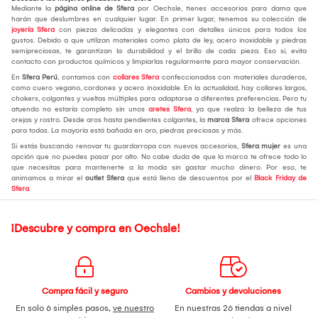
Mediante la
página online de Sfera
por Oechsle, tienes accesorios para dama que
harán que deslumbres en cualquier lugar. En primer lugar, tenemos su colección de
joyería Sfera
con piezas delicadas y elegantes con detalles únicos para todos los
gustos. Debido a que utilizan materiales como plata de ley, acero inoxidable y piedras
semipreciosas, te garantizan la durabilidad y el brillo de cada pieza. Eso sí, evita
contacto con productos químicos y limpiarlas regularmente para mayor conservación.
En
Sfera Perú
, contamos con
collares Sfera
confeccionados con materiales duraderos,
como cuero vegano, cordones y acero inoxidable. En la actualidad, hay collares largos,
chokers, colgantes y vueltas múltiples para adaptarse a diferentes preferencias. Pero tu
atuendo no estaría completo sin unos
aretes Sfera
, ya que realza la belleza de tus
orejas y rostro. Desde aros hasta pendientes colgantes, la
marca Sfera
ofrece opciones
para todas. La mayoría está bañada en oro, piedras preciosas y más.
Si estás buscando renovar tu guardarropa con nuevos accesorios,
Sfera mujer
es una
opción que no puedes pasar por alto. No cabe duda de que la marca te ofrece todo lo
que necesitas para mantenerte a la moda sin gastar mucho dinero. Por eso, te
animamos a mirar el
outlet Sfera
que está lleno de descuentos por el
Black Friday de
Sfera
.
¡Descubre y compra en Oechsle!
Compra fácil y seguro
Cambios y devoluciones
En solo 6 simples pasos,
ve nuestro
En nuestras 26 tiendas a nivel