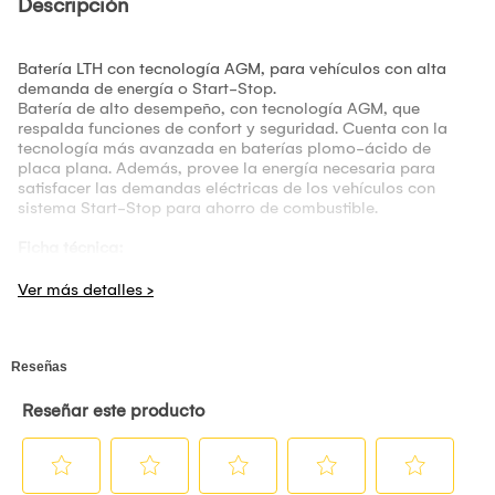
Descripción
Batería LTH con tecnología AGM, para vehículos con alta
demanda de energía o Start-Stop.
Batería de alto desempeño, con tecnología AGM, que
respalda funciones de confort y seguridad. Cuenta con la
tecnología más avanzada en baterías plomo-ácido de
placa plana. Además, provee la energía necesaria para
satisfacer las demandas eléctricas de los vehículos con
sistema Start-Stop para ahorro de combustible.
Ficha técnica:
Grupo: 47
Voltaje: 12V
CCA -18°C: 660 amp.
Cap. de reserva: 100 min.
Cap. nominal: 60 amp.
Polaridad: (- +)
Largo: 242 mm
Ancho: 175 mm
Alto: 190 mm
Peso húmedo: 17.35 kg