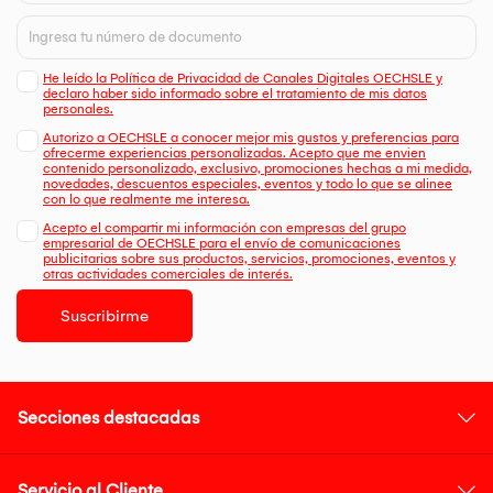
He leído la Política de Privacidad de Canales Digitales OECHSLE y
declaro haber sido informado sobre el tratamiento de mis datos
personales.
Autorizo a OECHSLE a conocer mejor mis gustos y preferencias para
ofrecerme experiencias personalizadas. Acepto que me envien
contenido personalizado, exclusivo, promociones hechas a mi medida,
novedades, descuentos especiales, eventos y todo lo que se alinee
con lo que realmente me interesa.
Acepto el compartir mi información con empresas del grupo
empresarial de OECHSLE para el envío de comunicaciones
publicitarias sobre sus productos, servicios, promociones, eventos y
otras actividades comerciales de interés.
Suscribirme
Secciones destacadas
Servicio al Cliente