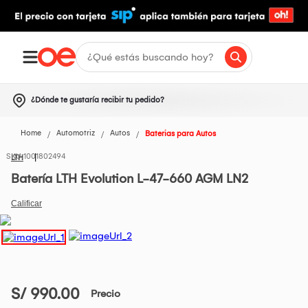
¿Dónde te gustaría recibir tu pedido?
Home
Automotriz
Autos
Baterias para Autos
1001802494
LTH
Batería LTH Evolution L-47-660 AGM LN2
S/ 990.00
Precio