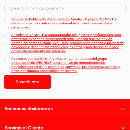
He leído la Política de Privacidad de Canales Digitales OECHSLE y
declaro haber sido informado sobre el tratamiento de mis datos
personales.
Autorizo a OECHSLE a conocer mejor mis gustos y preferencias para
ofrecerme experiencias personalizadas. Acepto que me envien
contenido personalizado, exclusivo, promociones hechas a mi medida,
novedades, descuentos especiales, eventos y todo lo que se alinee
con lo que realmente me interesa.
Acepto el compartir mi información con empresas del grupo
empresarial de OECHSLE para el envío de comunicaciones
publicitarias sobre sus productos, servicios, promociones, eventos y
otras actividades comerciales de interés.
Suscribirme
Secciones destacadas
Servicio al Cliente