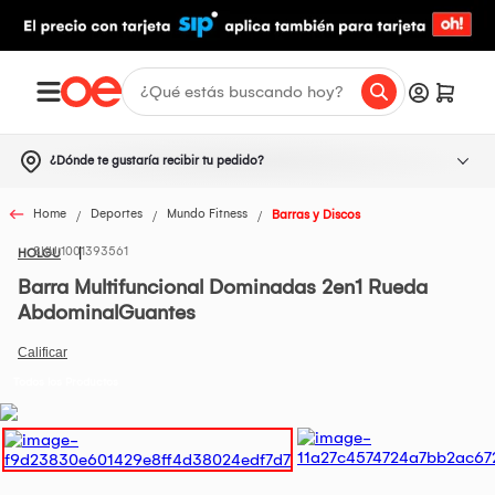
¿Dónde te gustaría recibir tu pedido?
Home
Deportes
Mundo Fitness
Barras y Discos
1001393561
HOLGU
Barra Multifuncional Dominadas 2en1 Rueda
AbdominalGuantes
Todos los Productos