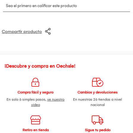
+ Rueda Abdominal
peso regulable
para alcanzar un nivel mayor de entrenamiento.
Compartir producto
¡Descubre y compra en Oechsle!
Compra fácil y seguro
Cambios y devoluciones
En solo 6 simples pasos,
ve nuestro
En nuestras 26 tiendas a nivel
video
nacional
Retiro en tienda
Sigue tu pedido