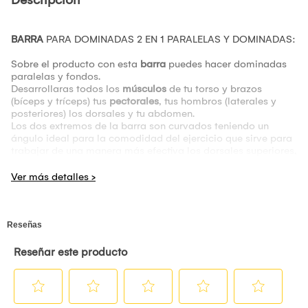
Descripción
BARRA
PARA DOMINADAS 2 EN 1 PARALELAS Y DOMINADAS:
Sobre el producto con esta
barra
puedes hacer dominadas
paralelas y fondos.
Desarrollaras todos los
músculos
de tu torso y brazos
(bíceps y tríceps) tus
pectorales
, tus hombros (laterales y
posteriores) los dorsales y tu abdomen.
Los dos extremos de la barra son curvados teniendo un
ángulo ideal para la comodidad del ejercicio que sirve para
trabajar de una manera más efectiva los dorsales superiores,
manteniendo un agarre tan amplio como sea posible dentro
de la comodidad.
CARACTERISTICAS:
• Fierro 2mm
• Soporta 250 kilos
• Esponjas de neopreno para mejor agarre
• Barra utilizada para hacer dominadas y paralelas
+Guantes