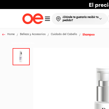
¿Dónde te gustaría recibir tu
pedido?
Home
Belleza y Accesorios
Cuidado del Cabello
Shampoo
Todos los Productos