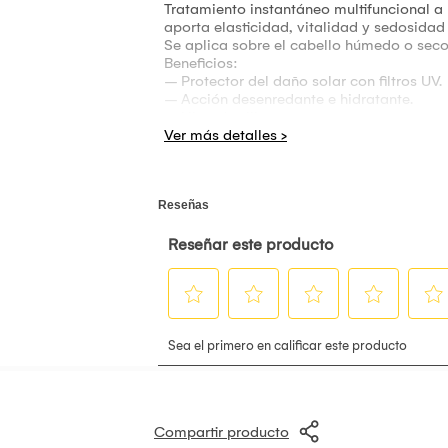
Tratamiento instantáneo multifuncional a 
aporta elasticidad, vitalidad y sedosidad 
Se aplica sobre el cabello húmedo o seco
Beneficios:
– Protector del daño solar con filtros UV.
– Acción desenredante e hidratante.
– Libre de siliconas.
Compartir producto