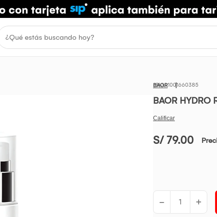
1001660385
BAOR
BAOR HYDRO Res
S/ 79.00
Prec
-
+