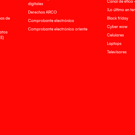
Canal de ética 
digitales
¡Lo último en t
Derechos ARCO
nas de
Black friday
Comprobante electrónico
Cyber wow
Comprobante electrónico oriente
atos
Celulares
EE)
Laptops
Televisores