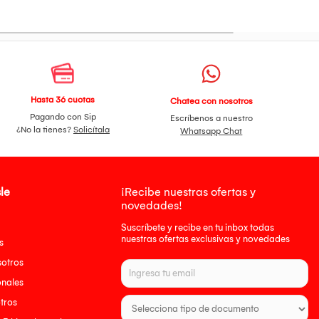
Hasta 36 cuotas
Chatea con nosotros
Pagando con Sip
Escríbenos a nuestro
¿No la tienes?
Solicítala
Whatsapp Chat
le
¡Recibe nuestras ofertas y
novedades!
Suscríbete y recibe en tu inbox todas
nuestras ofertas exclusivas y novedades
s
sotros
onales
tros