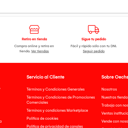
Retiro en tienda
Sigue tu pedido
Compra online y retira en
Fácil y rápido sólo con tu DNI.
tienda.
Ver tiendas
Seguir pedido
Servicio al Cliente
Sobre Oechs
?
Términos y Condiciones Generales
Nosotros
Términos y Condiciones de Promociones
Nuestras tienda
Comerciales
Trabaja con no
Términos y condiciones Marketplace
Ventas instituci
Política de cookies
a
Vende con noso
Política de privacidad de canales