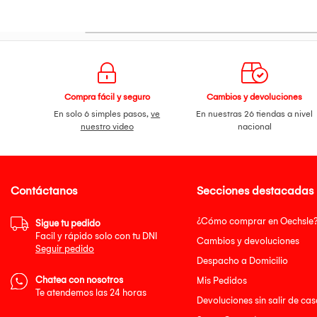
Compra fácil y seguro
Cambios y devoluciones
En solo 6 simples pasos,
ve
En nuestras 26 tiendas a nivel
nuestro video
nacional
Contáctanos
Secciones destacadas
¿Cómo comprar en Oechsle
Sigue tu pedido
Facil y rápido solo con tu DNI
Cambios y devoluciones
Seguir pedido
Despacho a Domicilio
Chatea con nosotros
Mis Pedidos
Te atendemos las 24 horas
Devoluciones sin salir de cas