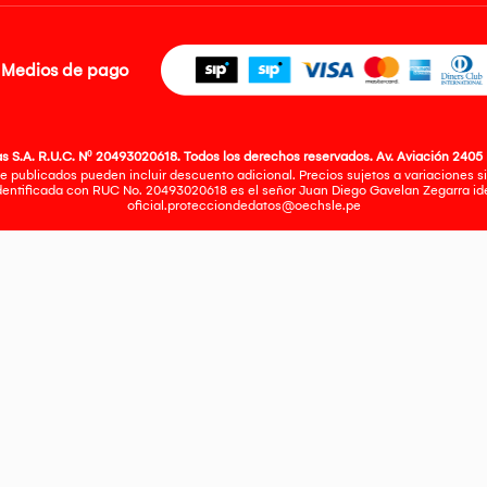
Medios de pago
 S.A. R.U.C. Nº 20493020618. Todos los derechos reservados. Av. Aviación 2405 
e publicados pueden incluir descuento adicional. Precios sujetos a variaciones sin
identificada con RUC No. 20493020618 es el señor Juan Diego Gavelan Zegarra iden
oficial.protecciondedatos@oechsle.pe