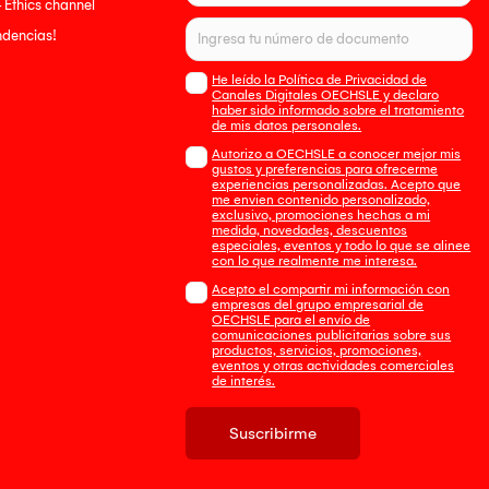
- Ethics channel
endencias!
He leído la Política de Privacidad de
Canales Digitales OECHSLE y declaro
haber sido informado sobre el tratamiento
de mis datos personales.
Autorizo a OECHSLE a conocer mejor mis
gustos y preferencias para ofrecerme
experiencias personalizadas. Acepto que
me envien contenido personalizado,
exclusivo, promociones hechas a mi
medida, novedades, descuentos
especiales, eventos y todo lo que se alinee
con lo que realmente me interesa.
Acepto el compartir mi información con
empresas del grupo empresarial de
OECHSLE para el envío de
comunicaciones publicitarias sobre sus
productos, servicios, promociones,
eventos y otras actividades comerciales
de interés.
Suscribirme