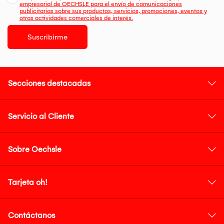
empresarial de OECHSLE para el envío de comunicaciones
publicitarias sobre sus productos, servicios, promociones, eventos y
otras actividades comerciales de interés.
Suscribirme
Secciones destacadas
Servicio al Cliente
Sobre Oechsle
Tarjeta oh!
Contáctanos