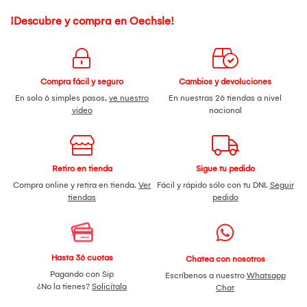
¡Descubre y compra en Oechsle!
Compra fácil y seguro
Cambios y devoluciones
En solo 6 simples pasos,
ve nuestro
En nuestras 26 tiendas a nivel
video
nacional
Retiro en tienda
Sigue tu pedido
Compra online y retira en tienda.
Ver
Fácil y rápido sólo con tu DNI.
Seguir
tiendas
pedido
Hasta 36 cuotas
Chatea con nosotros
Pagando con Sip
Escríbenos a nuestro
Whatsapp
¿No la tienes?
Solicítala
Chat