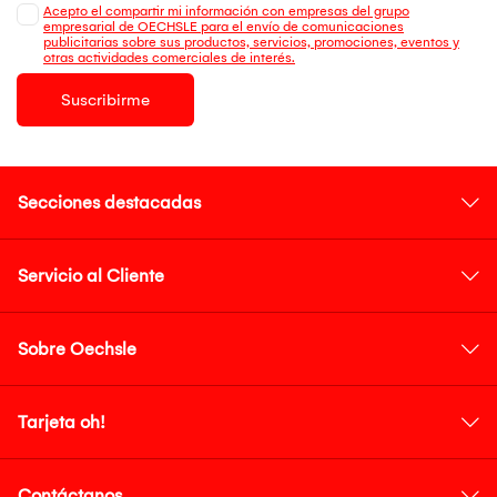
Acepto el compartir mi información con empresas del grupo
empresarial de OECHSLE para el envío de comunicaciones
publicitarias sobre sus productos, servicios, promociones, eventos y
otras actividades comerciales de interés.
Suscribirme
Secciones destacadas
Servicio al Cliente
Sobre Oechsle
Tarjeta oh!
Contáctanos