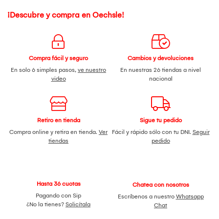
¡Descubre y compra en Oechsle!
Compra fácil y seguro
Cambios y devoluciones
En solo 6 simples pasos,
ve nuestro
En nuestras 26 tiendas a nivel
video
nacional
Retiro en tienda
Sigue tu pedido
Compra online y retira en tienda.
Ver
Fácil y rápido sólo con tu DNI.
Seguir
tiendas
pedido
Hasta 36 cuotas
Chatea con nosotros
Pagando con Sip
Escríbenos a nuestro
Whatsapp
¿No la tienes?
Solicítala
Chat