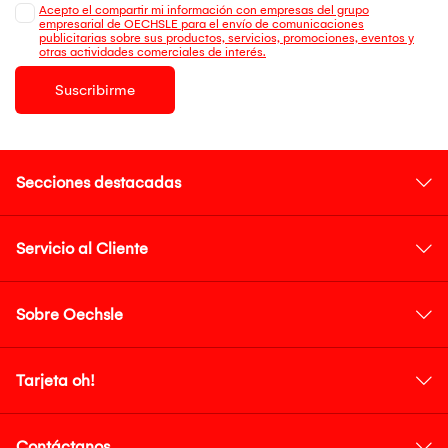
Acepto el compartir mi información con empresas del grupo
empresarial de OECHSLE para el envío de comunicaciones
publicitarias sobre sus productos, servicios, promociones, eventos y
otras actividades comerciales de interés.
Suscribirme
Secciones destacadas
Servicio al Cliente
Sobre Oechsle
Tarjeta oh!
Contáctanos