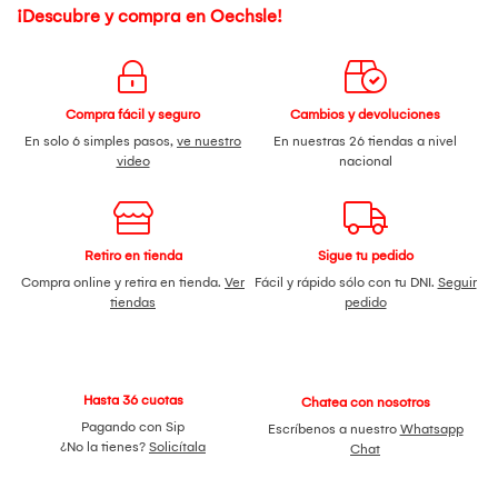
¡Descubre y compra en Oechsle!
Compra fácil y seguro
Cambios y devoluciones
En solo 6 simples pasos,
ve nuestro
En nuestras 26 tiendas a nivel
video
nacional
Retiro en tienda
Sigue tu pedido
Compra online y retira en tienda.
Ver
Fácil y rápido sólo con tu DNI.
Seguir
tiendas
pedido
Hasta 36 cuotas
Chatea con nosotros
Pagando con Sip
Escríbenos a nuestro
Whatsapp
¿No la tienes?
Solicítala
Chat