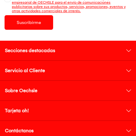
empresarial de OECHSLE para el envío de comunicaciones
publicitarias sobre sus productos, servicios, promociones, eventos y
otras actividades comerciales de interés.
Suscribirme
Secciones destacadas
Servicio al Cliente
Sobre Oechsle
Tarjeta oh!
Contáctanos