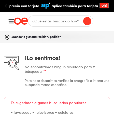
¿Dónde te gustaría recibir tu pedido?
¡Lo sentimos!
No encontramos ningún resultado para tu
búsqueda
“”
Pero no te desanimes, verifica la ortografía o intenta una
búsqueda menos específica.
Te sugerimos algunas búsquedas populares
•
lavasecas
•
televisores
•
celulares