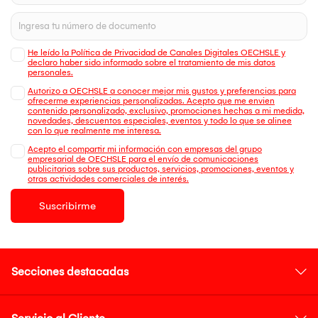
He leído la Política de Privacidad de Canales Digitales OECHSLE y
declaro haber sido informado sobre el tratamiento de mis datos
personales.
Autorizo a OECHSLE a conocer mejor mis gustos y preferencias para
ofrecerme experiencias personalizadas. Acepto que me envien
contenido personalizado, exclusivo, promociones hechas a mi medida,
novedades, descuentos especiales, eventos y todo lo que se alinee
con lo que realmente me interesa.
Acepto el compartir mi información con empresas del grupo
empresarial de OECHSLE para el envío de comunicaciones
publicitarias sobre sus productos, servicios, promociones, eventos y
otras actividades comerciales de interés.
Suscribirme
Secciones destacadas