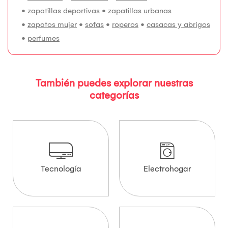
•
zapatillas deportivas
•
zapatillas urbanas
•
zapatos mujer
•
sofas
•
roperos
•
casacas y abrigos
•
perfumes
También puedes explorar nuestras
categorías
Tecnología
Electrohogar