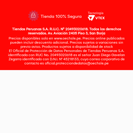
Tienda 100% Segura
Tiendas Peruanas S.A. R.U.C. Nº 20493020618. Todos los derechos
reservados. Av. Aviación 2405 Piso 3, San Borja
Precios disponibles solo en www.oechsle.pe. Precios online publicados
pueden incluir descuento adicional. Precios sujetos a variaciones sin
previo aviso. Productos sujetos a disponibilidad de stock
El Oficial de Protección de Datos Personales de Tiendas Peruanas S.A.
identificada con RUC No. 20493020618 es el señor Juan Diego Gavelan
Zegarra identificado con D.N.I. N° 45218133, cuyo correo corporativo de
contacto es
oficial.protecciondedatos@oechsle.pe