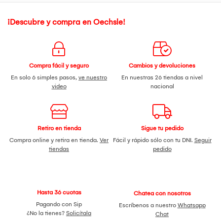
¡Descubre y compra en Oechsle!
Compra fácil y seguro
Cambios y devoluciones
En solo 6 simples pasos,
ve nuestro
En nuestras 26 tiendas a nivel
video
nacional
Retiro en tienda
Sigue tu pedido
Compra online y retira en tienda.
Ver
Fácil y rápido sólo con tu DNI.
Seguir
tiendas
pedido
Hasta 36 cuotas
Chatea con nosotros
Pagando con Sip
Escríbenos a nuestro
Whatsapp
¿No la tienes?
Solicítala
Chat