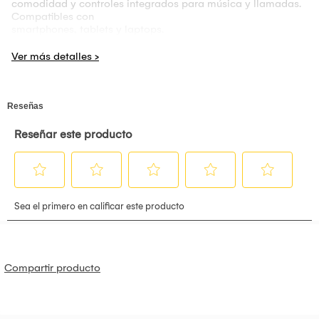
comodidad y controles integrados para música y llamadas.
Compatibles con
smartphones, tablets y laptops.
Especificaciones
• Tipo: Audífonos inalámbricos Bluetooth
• Diseño: Over-Ear con orejas LED RGB iluminadas
• Conectividad: Bluetooth + entrada auxiliar 3.5 mm
• Alcance inalámbrico: Hasta 8 metros
• Batería: Recargable
• Autonomía: 6–10 horas (según uso y luces activas)
• Tiempo de carga: 1-2 horas
• Controles: Botones integrados en el auricular
• Funciones: Música y llamadas manos libres
• Compatibilidad: Android, iOS, PC, tablets y dispositivos
con Bluetooth o
puerto 3.5 mm
• Material: Plástico ABS resistente y almohadillas
acolchadas
Compartir producto