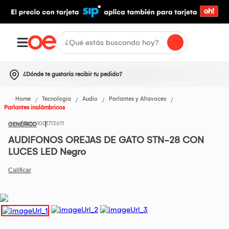
¿Dónde te gustaría recibir tu pedido?
Home
Tecnologia
Audio
Parlantes y Altavoces
Parlantes inalámbricos
1001713611
GENÉRICO
AUDIFONOS OREJAS DE GATO STN-28 CON
LUCES LED Negro
Todos los Productos