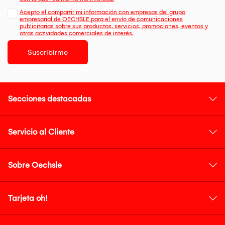
Acepto el compartir mi información con empresas del grupo
empresarial de OECHSLE para el envío de comunicaciones
publicitarias sobre sus productos, servicios, promociones, eventos y
otras actividades comerciales de interés.
Suscribirme
Secciones destacadas
Servicio al Cliente
Sobre Oechsle
Tarjeta oh!