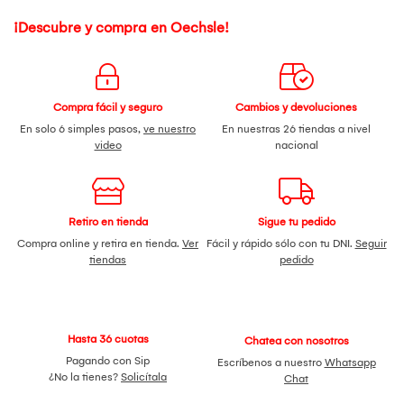
¡Descubre y compra en Oechsle!
Compra fácil y seguro
Cambios y devoluciones
En solo 6 simples pasos,
ve nuestro
En nuestras 26 tiendas a nivel
video
nacional
Retiro en tienda
Sigue tu pedido
Compra online y retira en tienda.
Ver
Fácil y rápido sólo con tu DNI.
Seguir
tiendas
pedido
Hasta 36 cuotas
Chatea con nosotros
Pagando con Sip
Escríbenos a nuestro
Whatsapp
¿No la tienes?
Solicítala
Chat