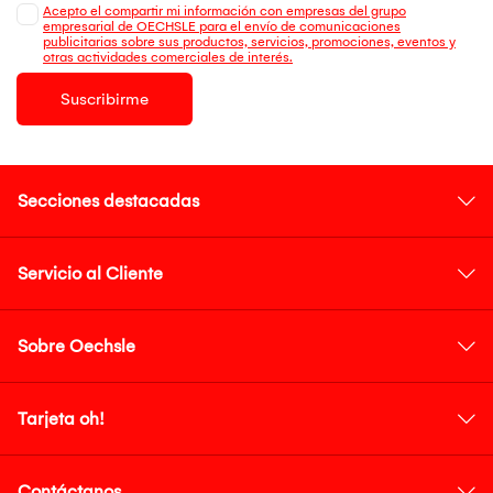
Acepto el compartir mi información con empresas del grupo
empresarial de OECHSLE para el envío de comunicaciones
publicitarias sobre sus productos, servicios, promociones, eventos y
otras actividades comerciales de interés.
Suscribirme
Secciones destacadas
Servicio al Cliente
Sobre Oechsle
Tarjeta oh!
Contáctanos