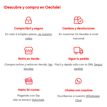
¡Descubre y compra en Oechsle!
Compra fácil y seguro
Cambios y devoluciones
En solo 6 simples pasos,
ve nuestro
En nuestras 26 tiendas a nivel
video
nacional
Retiro en tienda
Sigue tu pedido
Compra online y retira en tienda.
Ver
Fácil y rápido sólo con tu DNI.
Seguir
tiendas
pedido
Hasta 36 cuotas
Chatea con nosotros
Pagando con Sip
Escríbenos a nuestro
Whatsapp
¿No la tienes?
Solicítala
Chat