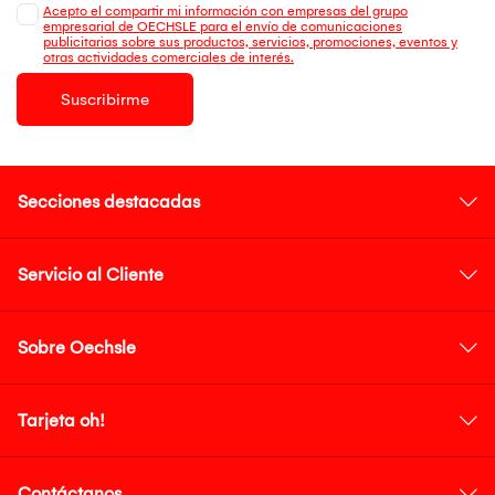
Acepto el compartir mi información con empresas del grupo
empresarial de OECHSLE para el envío de comunicaciones
publicitarias sobre sus productos, servicios, promociones, eventos y
otras actividades comerciales de interés.
Suscribirme
Secciones destacadas
Servicio al Cliente
Sobre Oechsle
Tarjeta oh!
Contáctanos