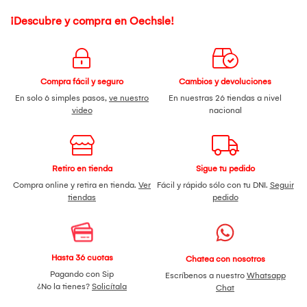
¡Descubre y compra en Oechsle!
Compra fácil y seguro
Cambios y devoluciones
En solo 6 simples pasos,
ve nuestro
En nuestras 26 tiendas a nivel
video
nacional
Retiro en tienda
Sigue tu pedido
Compra online y retira en tienda.
Ver
Fácil y rápido sólo con tu DNI.
Seguir
tiendas
pedido
Hasta 36 cuotas
Chatea con nosotros
Pagando con Sip
Escríbenos a nuestro
Whatsapp
¿No la tienes?
Solicítala
Chat