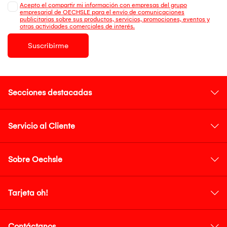
Acepto el compartir mi información con empresas del grupo
empresarial de OECHSLE para el envío de comunicaciones
publicitarias sobre sus productos, servicios, promociones, eventos y
otras actividades comerciales de interés.
Suscribirme
Secciones destacadas
Servicio al Cliente
Sobre Oechsle
Tarjeta oh!
Contáctanos