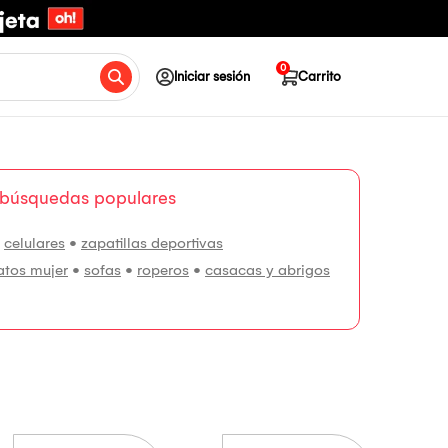
0
Iniciar sesión
Carrito
 búsquedas populares
•
celulares
•
zapatillas deportivas
atos mujer
•
sofas
•
roperos
•
casacas y abrigos