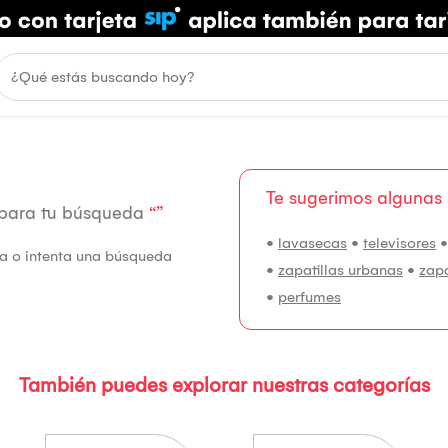
Te sugerimos algunas
 para tu búsqueda
“”
•
lavasecas
•
televisores
fía o intenta una búsqueda
•
zapatillas urbanas
•
zap
•
perfumes
También puedes explorar nuestras categorías