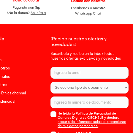
Hasta 36 cuotas
Chatea con nosotros
Pagando con Sip
Escríbenos a nuestro
¿No la tienes?
Solicítala
Whatsapp Chat
le
¡Recibe nuestras ofertas y
novedades!
Suscríbete y recibe en tu inbox todas
nuestras ofertas exclusivas y novedades
s
sotros
onales
tros
- Ethics channel
endencias!
He leído la Política de Privacidad de
Canales Digitales OECHSLE y declaro
haber sido informado sobre el tratamiento
de mis datos personales.