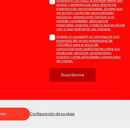
Autorizo a OECHSLE a conocer mejor mis
gustos y preferencias para ofrecerme
experiencias personalizadas. Acepto que
me envien contenido personalizado,
exclusivo, promociones hechas a mi
medida, novedades, descuentos
especiales, eventos y todo lo que se alinee
con lo que realmente me interesa.
Acepto el compartir mi información con
empresas del grupo empresarial de
OECHSLE para el envío de
comunicaciones publicitarias sobre sus
productos, servicios, promociones,
eventos y otras actividades comerciales
de interés.
Suscribirme
Tienda 100% Segura
ptar
Configuración de cookies