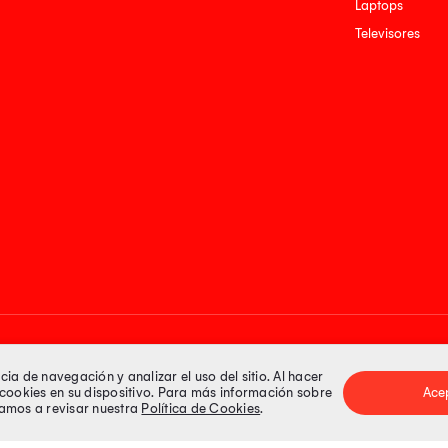
Laptops
Televisores
Medios de pago
a de navegación y analizar el uso del sitio. Al hacer
e cookies en su dispositivo. Para más información sobre
Ace
itamos a revisar nuestra
Política de Cookies
.