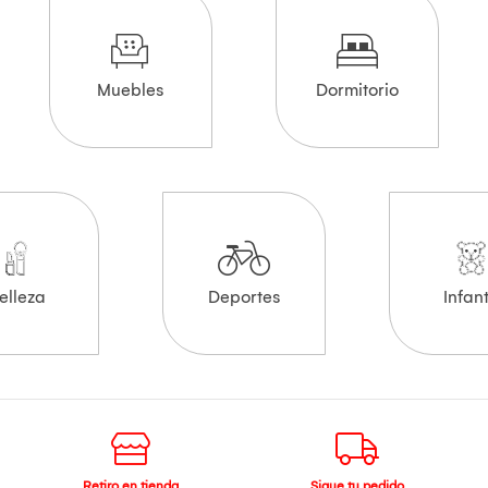
Muebles
Dormitorio
elleza
Deportes
Infant
Retiro en tienda
Sigue tu pedido