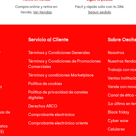
Compra online y retira en
Fácil y rápido sólo con tu DNI.
tienda.
Ver tiendas
Seguir pedido
Servicio al Cliente
Sobre Oechs
?
Términos y Condiciones Generales
Nosotros
Términos y Condiciones de Promociones
Nuestras tienda
Comerciales
Trabaja con no
Términos y condiciones Marketplace
Ventas instituci
Política de cookies
a
Vende con noso
Política de privacidad de canales
Canal de ética 
digitales
¡Lo último en t
Derechos ARCO
nas de
Black friday
Comprobante electrónico
Cyber wow
Comprobante electrónico oriente
atos
Celulares
EE)