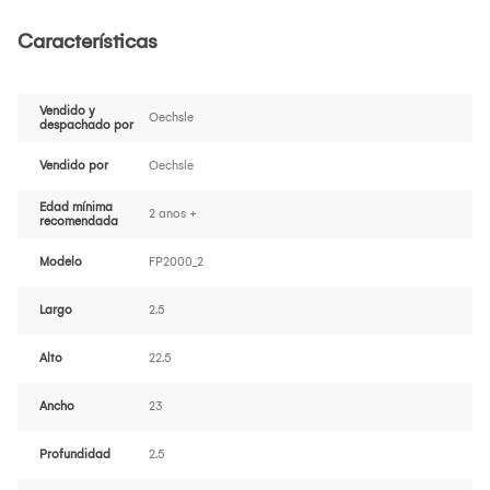
Características
Vendido y
Oechsle
despachado por
Vendido por
Oechsle
Edad mínima
2 anos +
recomendada
Modelo
FP2000_2
Largo
2.5
Alto
22.5
Ancho
23
Profundidad
2.5