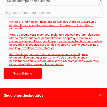
He leído la Política de Privacidad de Canales Digitales OECHSLE y
declaro haber sido informado sobre el tratamiento de mis datos
personales.
Autorizo a OECHSLE a conocer mejor mis gustos y preferencias para
ofrecerme experiencias personalizadas. Acepto que me envien
contenido personalizado, exclusivo, promociones hechas a mi medida,
novedades, descuentos especiales, eventos y todo lo que se alinee
con lo que realmente me interesa.
Acepto el compartir mi información con empresas del grupo
empresarial de OECHSLE para el envío de comunicaciones
publicitarias sobre sus productos, servicios, promociones, eventos y
otras actividades comerciales de interés.
Suscribirme
Secciones destacadas