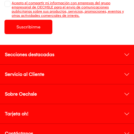
Acepto el compartir mi información con empresas del grupo
empresarial de OECHSLE para el envío de comunicaciones
publicitarias sobre sus productos, servicios, promociones, eventos y
otras actividades comerciales de interés.
Suscribirme
Secciones destacadas
Servicio al Cliente
Sobre Oechsle
Tarjeta oh!
Contáctanos