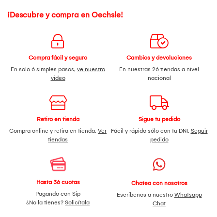
¡Descubre y compra en Oechsle!
Compra fácil y seguro
Cambios y devoluciones
En solo 6 simples pasos,
ve nuestro
En nuestras 26 tiendas a nivel
video
nacional
Retiro en tienda
Sigue tu pedido
Compra online y retira en tienda.
Ver
Fácil y rápido sólo con tu DNI.
Seguir
tiendas
pedido
Hasta 36 cuotas
Chatea con nosotros
Pagando con Sip
Escríbenos a nuestro
Whatsapp
¿No la tienes?
Solicítala
Chat