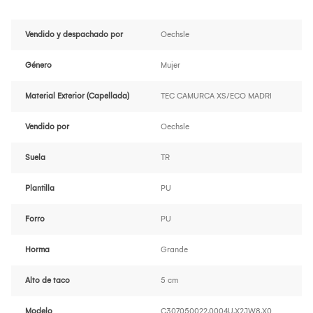
Vendido y despachado por
Oechsle
Género
Mujer
Material Exterior (Capellada)
TEC CAMURCA XS/ECO MADRI
Vendido por
Oechsle
Suela
TR
Plantilla
PU
Forro
PU
Horma
Grande
Alto de taco
5 cm
Modelo
C307050022.0004U.X2JW8.X0