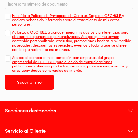
He leído la Política de Privacidad de Canales Digitales OECHSLE y
declaro haber sido informado sobre el tratamiento de mis datos
personales.
Autorizo a OECHSLE a conocer mejor mis gustos y preferencias para
ofrecerme experiencias personalizadas. Acepto que me envien
contenido personalizado, exclusivo, promociones hechas a mi medida,
novedades, descuentos especiales, eventos y todo lo que se alinee
con lo que realmente me interesa.
Acepto el compartir mi información con empresas del grupo
empresarial de OECHSLE para el envío de comunicaciones
publicitarias sobre sus productos, servicios, promociones, eventos y
otras actividades comerciales de interés.
Suscribirme
Secciones destacadas
Servicio al Cliente