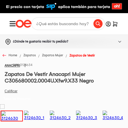
¿Dónde te gustaría recibir tu pedido?
Home
Zapatos
Zapatos Mujer
Zapatos de Vestir
3124634
ANACAPRI
Zapatos De Vestir Anacapri Mujer
C305680002.0004U.Xfw9.X33 Negro
Todos los Productos