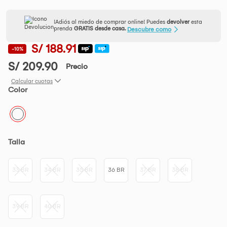
¡Adiós al miedo de comprar online! Puedes
devolver
esta
prenda
GRATIS desde casa.
Descubre como
S/ 188.91
-10%
S/ 209.90
Precio
Calcular cuotas
Color
Talla
33 BR
34 BR
35 BR
36 BR
37 BR
38 BR
39 BR
40 BR