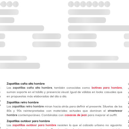
Zapatillas caña alta hombre
:
Las
zapatillas caña alta hombre
, también conocidas como
botines para hombre
,
e
suman soporte en el tobillo y presencia visual. Igual de válidas en looks casuales que
s
en propuestas más elaboradas del día a día.
a
Zapatillas retro hombre
s
Las
zapatillas retro hombre
miran hacia atrás para definir el presente. Siluetas de los
80s y 90s reinterpretadas con materiales actuales que dominan el
streetwear
hombre
contemporáneo. Combínalas con
casacas de jean
para mejorar el outfit.
Zapatillas outdoor para hombre
.
Las
zapatillas outdoor para hombre
resisten lo que el calzado urbano no aguanta:
s