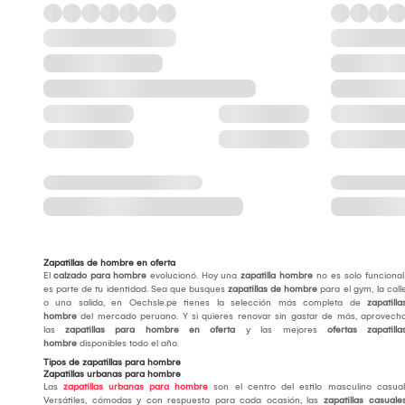
Zapatillas de hombre en oferta
El
calzado para hombre
evolucionó. Hoy una
zapatilla hombre
no es solo funcional
es parte de tu identidad. Sea que busques
zapatillas de hombre
para el gym, la call
o una salida, en Oechsle.pe tienes la selección más completa de
zapatilla
hombre
del mercado peruano. Y si quieres renovar sin gastar de más, aprovech
las
zapatillas para hombre en oferta
y las mejores
ofertas zapatilla
hombre
disponibles todo el año.
Tipos de zapatillas para hombre
Zapatillas urbanas para hombre
Las
zapatillas urbanas para hombre
son el centro del estilo masculino casual
Versátiles, cómodas y con respuesta para cada ocasión, las
zapatillas casuale