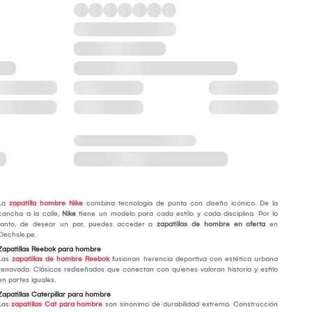
La
zapatilla hombre Nike
combina tecnología de punta con diseño icónico. De la
cancha a la calle,
Nike
tiene un modelo para cada estilo y cada disciplina. Por lo
tanto, de desear un par, puedes acceder a
zapatillas de hombre en oferta
en
Oechsle.pe.
Zapatillas Reebok para hombre
Las
zapatillas de hombre Reebok
fusionan herencia deportiva con estética urbana
renovada. Clásicos rediseñados que conectan con quienes valoran historia y estilo
en partes iguales.
Zapatillas Caterpillar para hombre
Las
zapatillas Cat para hombre
son sinónimo de durabilidad extrema. Construcción