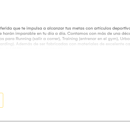
rida que te impulsa a alcanzar tus metas con artículos deportivo
e te harán imparable en tu día a día. Contamos con más de una dé
 para Running (salir a correr), Training (entrenar en el gym), Urban
arding). Además de ser fabricadas con materiales de excelente ca
s del 100% en cada actividad."