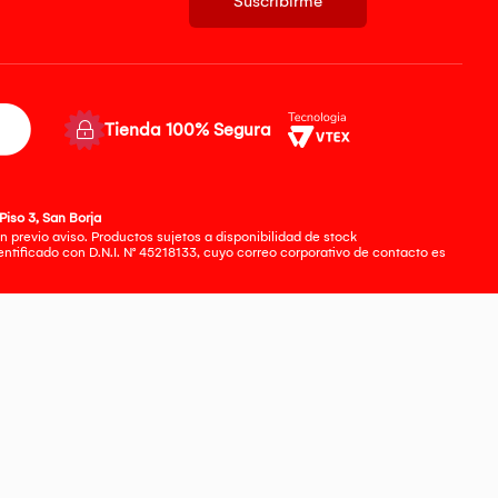
Suscribirme
Tienda 100% Segura
Piso 3, San Borja
 previo aviso. Productos sujetos a disponibilidad de stock
tificado con D.N.I. N° 45218133, cuyo correo corporativo de contacto es