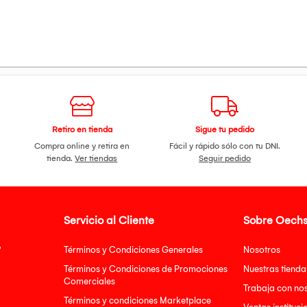
Retiro en tienda
Sigue tu pedido
Compra online y retira en
Fácil y rápido sólo con tu DNI.
tienda.
Ver tiendas
Seguir pedido
Servicio al Cliente
Sobre Oechs
?
Términos y Condiciones Generales
Nosotros
Términos y Condiciones de Promociones
Nuestras tienda
Comerciales
Trabaja con no
Términos y condiciones Marketplace