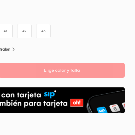
41
42
43
tralon
Elige color y talla