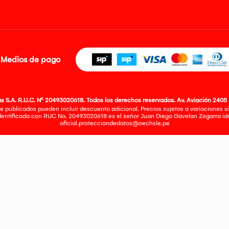
Medios de pago
 S.A. R.U.C. Nº 20493020618. Todos los derechos reservados. Av. Aviación 2405 
e publicados pueden incluir descuento adicional. Precios sujetos a variaciones sin
identificada con RUC No. 20493020618 es el señor Juan Diego Gavelan Zegarra iden
oficial.protecciondedatos@oechsle.pe