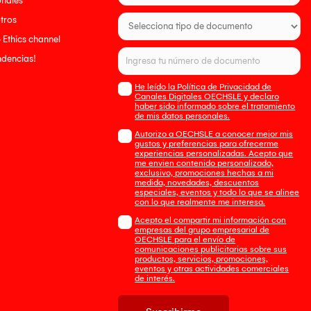
onales
tros
- Ethics channel
endencias!
He leído la Política de Privacidad de
Canales Digitales OECHSLE y declaro
haber sido informado sobre el tratamiento
de mis datos personales.
Autorizo a OECHSLE a conocer mejor mis
gustos y preferencias para ofrecerme
experiencias personalizadas. Acepto que
me envien contenido personalizado,
exclusivo, promociones hechas a mi
medida, novedades, descuentos
especiales, eventos y todo lo que se alinee
con lo que realmente me interesa.
Acepto el compartir mi información con
empresas del grupo empresarial de
OECHSLE para el envío de
comunicaciones publicitarias sobre sus
productos, servicios, promociones,
eventos y otras actividades comerciales
de interés.