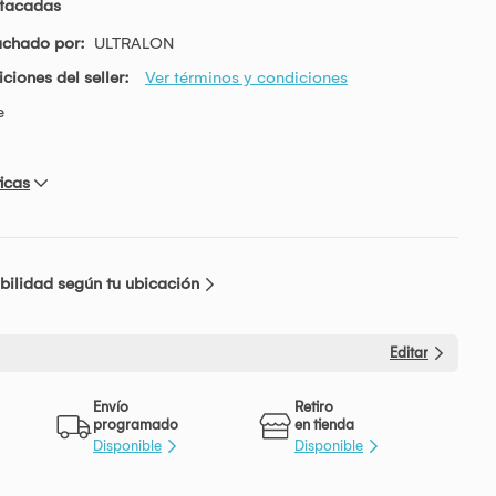
stacadas
achado por:
ULTRALON
ciones del seller:
Ver términos y condiciones
e
icas
bilidad según tu ubicación
Editar
Envío
Retiro
programado
en tienda
Disponible
Disponible