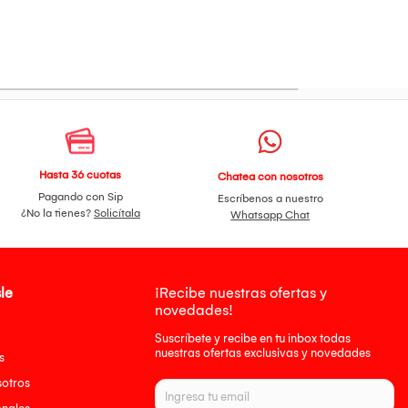
Hasta 36 cuotas
Chatea con nosotros
Pagando con Sip
Escríbenos a nuestro
¿No la tienes?
Solicítala
Whatsapp Chat
le
¡Recibe nuestras ofertas y
novedades!
Suscríbete y recibe en tu inbox todas
nuestras ofertas exclusivas y novedades
s
sotros