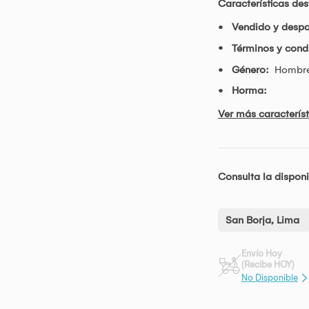
Características de
Vendido y desp
Términos y condi
Género:
Hombr
Horma:
Ver más característ
Consulta la disponi
San Borja, Lima
Envío Hoy
(Recibe HOY)
No Disponible