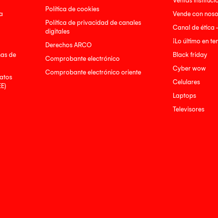
Ventas instituci
Política de cookies
a
Vende con noso
Política de privacidad de canales
Canal de ética 
digitales
¡Lo último en t
Derechos ARCO
nas de
Black friday
Comprobante electrónico
Cyber wow
Comprobante electrónico oriente
atos
Celulares
EE)
Laptops
Televisores