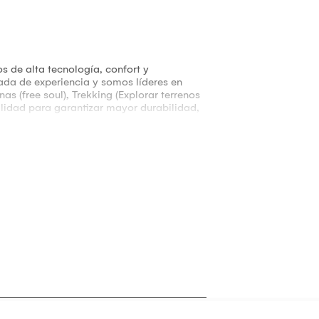
s de alta tecnología, confort y
cada de experiencia y somos líderes en
as (free soul), Trekking (Explorar terrenos
lidad para garantizar mayor durabilidad,