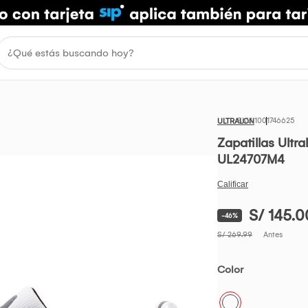
1001746625
ULTRALON
Zapatillas Ultr
UL24707M4
S/ 145.0
-46%
S/ 269.99
Antes
Color