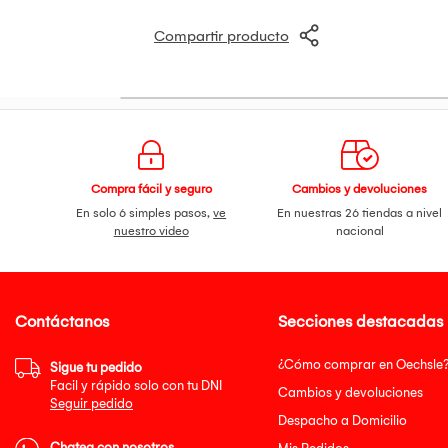
Compartir producto
Compra fácil y seguro
Cambios y devoluciones
En solo 6 simples pasos,
ve
En nuestras 26 tiendas a nivel
nuestro video
nacional
Contáctanos
Secciones destacadas
¿Cómo comprar en Oechsle
Sigue tu pedido
Facil y rápido solo con tu DNI
Cambios y devoluciones
Seguir pedido
Despacho a Domicilio
Chatea con nosotros