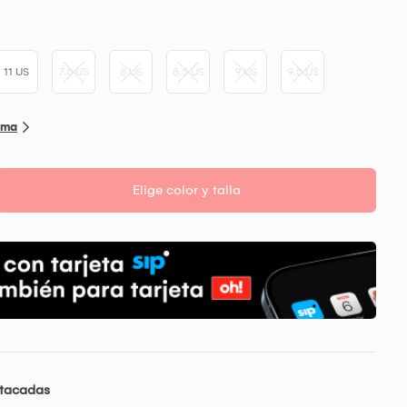
11 US
7.5 US
8 US
8.5 US
9 US
9.5 US
Puma
Elige color y talla
stacadas