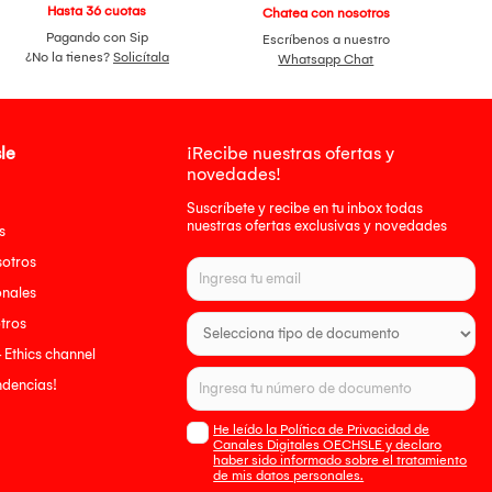
Hasta 36 cuotas
Chatea con nosotros
Pagando con Sip
Escríbenos a nuestro
¿No la tienes?
Solicítala
Whatsapp Chat
le
¡Recibe nuestras ofertas y
novedades!
Suscríbete y recibe en tu inbox todas
nuestras ofertas exclusivas y novedades
s
sotros
onales
tros
- Ethics channel
endencias!
He leído la Política de Privacidad de
Canales Digitales OECHSLE y declaro
haber sido informado sobre el tratamiento
de mis datos personales.