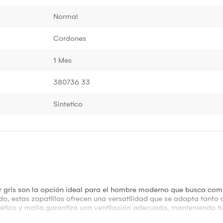
Normal
Cordones
1 Mes
380736 33
Sintetico
r gris son la opción ideal para el hombre moderno que busca comb
cado, estas zapatillas ofrecen una versatilidad que se adapta tant
ntético y malla garantiza una ventilación adecuada, manteniendo t