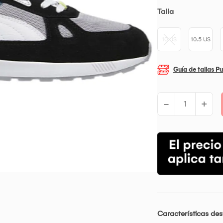
Talla
10 US
10.5 US
Guía de tallas 
-
+
Características de