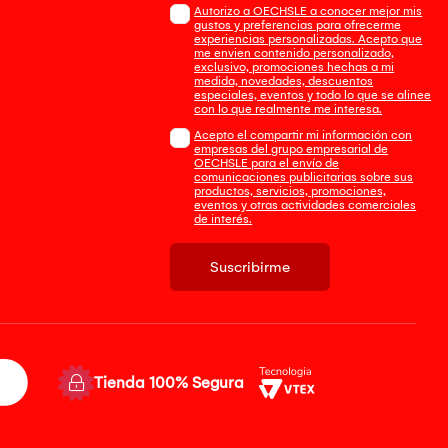
Autorizo a OECHSLE a conocer mejor mis
gustos y preferencias para ofrecerme
experiencias personalizadas. Acepto que
me envien contenido personalizado,
exclusivo, promociones hechas a mi
medida, novedades, descuentos
especiales, eventos y todo lo que se alinee
con lo que realmente me interesa.
Acepto el compartir mi información con
empresas del grupo empresarial de
OECHSLE para el envío de
comunicaciones publicitarias sobre sus
productos, servicios, promociones,
eventos y otras actividades comerciales
de interés.
Suscribirme
Tienda 100% Segura