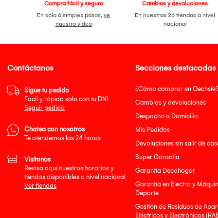
Compra fácil y seguro
Cambios y devoluciones
En solo 6 simples pasos,
ve
En nuestras 26 tiendas a nivel
nuestro video
nacional
Contáctanos
Secciones destacadas
¿Cómo comprar en Oechsle
Sigue tu pedido
Facil y rápido solo con tu DNI
Cambios y devoluciones
Seguir pedido
Despacho a Domicilio
Chatea con nosotros
Mis Pedidos
Te atendemos las 24 horas
Devoluciones sin salir de cas
Super Garantía
Visítanos
Revisa aquí nuestros horarios y
Garantía Decohogar
tiendas disponibles a nivel nacional
Garantía en Electro y Máqui
Ver tiendas
Deporte
Gestión de Residuos de Apar
Eléctricos y Electrónicos (RA