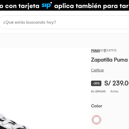
1001347913
PUMA
Zapatilla Puma 
S/ 239.
-20%
S/ 299.00
Antes
Color