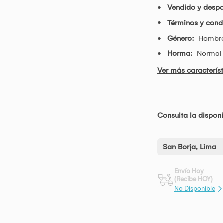
Vendido y desp
Términos y condi
Género:
Hombr
Horma:
Normal
Ver más característ
Consulta la disponi
San Borja, Lima
Envío Hoy
(Recibe HOY)
No Disponible