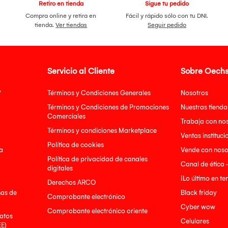
Retiro en tienda
Sigue tu pedido
Compra online y retira en
Fácil y rápido sólo con tu DNI.
tienda.
Ver tiendas
Seguir pedido
Servicio al Cliente
Sobre Oechs
?
Términos y Condiciones Generales
Nosotros
Términos y Condiciones de Promociones
Nuestras tienda
Comerciales
Trabaja con no
Términos y condiciones Marketplace
Ventas instituci
Política de cookies
a
Vende con noso
Política de privacidad de canales
Canal de ética 
digitales
¡Lo último en t
Derechos ARCO
nas de
Black friday
Comprobante electrónico
Cyber wow
Comprobante electrónico oriente
atos
Celulares
EE)