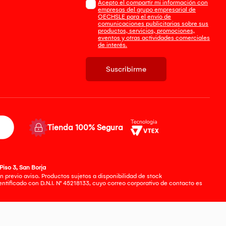
Acepto el compartir mi información con
empresas del grupo empresarial de
OECHSLE para el envío de
comunicaciones publicitarias sobre sus
productos, servicios, promociones,
eventos y otras actividades comerciales
de interés.
Suscribirme
Tienda 100% Segura
Piso 3, San Borja
 previo aviso. Productos sujetos a disponibilidad de stock
tificado con D.N.I. N° 45218133, cuyo correo corporativo de contacto es