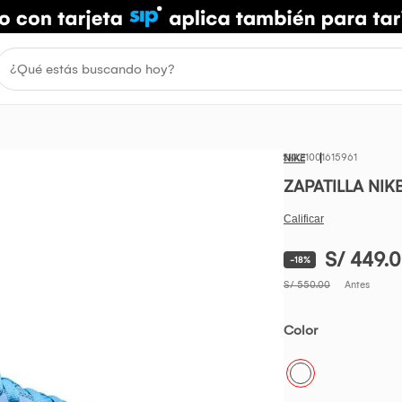
1001615961
NIKE
ZAPATILLA NIK
S/ 449.
-18%
S/ 550.00
Antes
Color