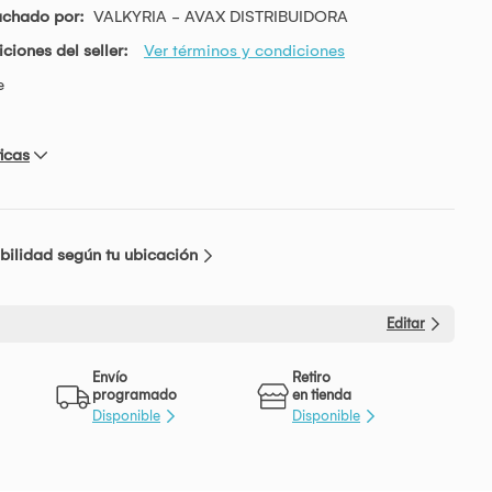
achado por:
VALKYRIA - AVAX DISTRIBUIDORA
ciones del seller:
Ver términos y condiciones
e
icas
bilidad según tu ubicación
Editar
Envío
Retiro
programado
en tienda
Disponible
Disponible