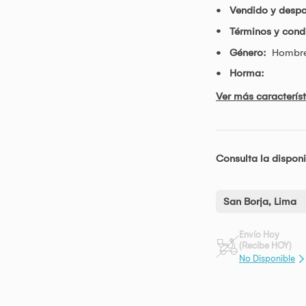
Vendido y desp
Términos y condi
Género:
Hombr
Horma:
Ver más característ
Consulta la disponi
San Borja, Lima
Envío Hoy
(Recibe HOY)
No Disponible