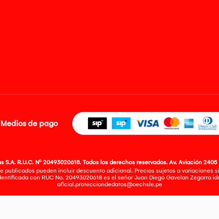
Medios de pago
 S.A. R.U.C. Nº 20493020618. Todos los derechos reservados. Av. Aviación 2405 
e publicados pueden incluir descuento adicional. Precios sujetos a variaciones sin
identificada con RUC No. 20493020618 es el señor Juan Diego Gavelan Zegarra iden
oficial.protecciondedatos@oechsle.pe