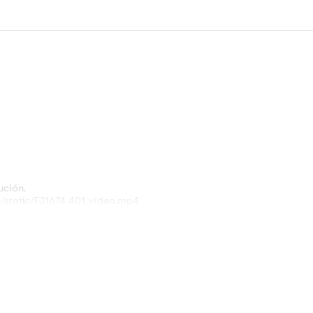
ución.
e/static/FJ1674 401_video.mp4