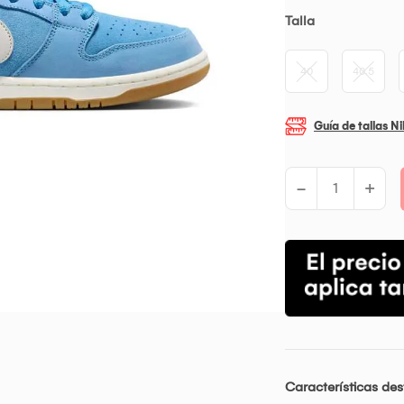
Talla
40
40.5
Guía de tallas N
-
+
Características de