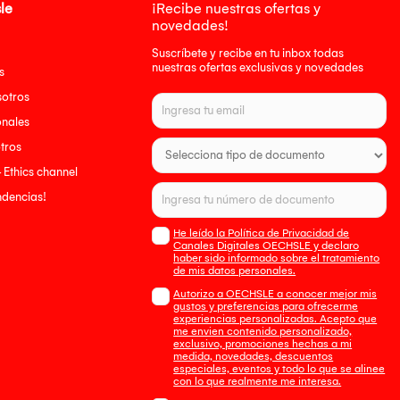
le
¡Recibe nuestras ofertas y
novedades!
Suscríbete y recibe en tu inbox todas
nuestras ofertas exclusivas y novedades
s
sotros
onales
tros
- Ethics channel
endencias!
He leído la Política de Privacidad de
Canales Digitales OECHSLE y declaro
haber sido informado sobre el tratamiento
de mis datos personales.
Autorizo a OECHSLE a conocer mejor mis
gustos y preferencias para ofrecerme
experiencias personalizadas. Acepto que
me envien contenido personalizado,
exclusivo, promociones hechas a mi
medida, novedades, descuentos
especiales, eventos y todo lo que se alinee
con lo que realmente me interesa.