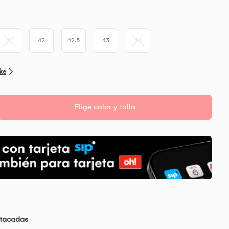
41
42
42.5
43
44
ike
Elige color y talla
stacadas