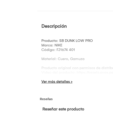
Descripción
Producto: SB DUNK LOW PRO
Marca: NIKE
Código: FJ1674 401
Material: Cuero, Gamuza
Producto original con permisos de distrib
Video del producto: https://assets.avax.p
Comercializado por VALKYRIA - AVAX.