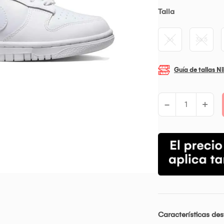
Talla
36
36.5
Guía de tallas N
-
+
Características de