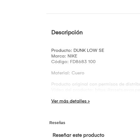
Descripción
Producto: DUNK LOW SE
Marca: NIKE
Código: FD8683 100
Material: Cuero
Producto original con permisos de distrib
Video del producto: https://assets.avax.
Comercializado por VALKYRIA - AVAX.