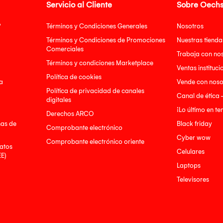
Servicio al Cliente
Sobre Oechs
?
Términos y Condiciones Generales
Nosotros
Términos y Condiciones de Promociones
Nuestras tienda
Comerciales
Trabaja con no
Términos y condiciones Marketplace
Ventas instituci
Política de cookies
a
Vende con noso
Política de privacidad de canales
Canal de ética 
digitales
¡Lo último en t
Derechos ARCO
nas de
Black friday
Comprobante electrónico
Cyber wow
Comprobante electrónico oriente
atos
Celulares
EE)
Laptops
Televisores