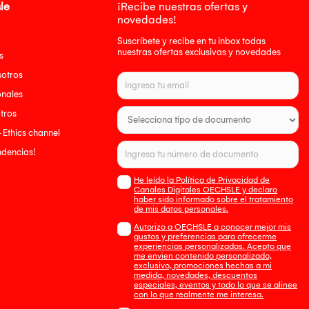
le
¡Recibe nuestras ofertas y
novedades!
Suscríbete y recibe en tu inbox todas
nuestras ofertas exclusivas y novedades
s
sotros
onales
tros
- Ethics channel
endencias!
He leído la Política de Privacidad de
Canales Digitales OECHSLE y declaro
haber sido informado sobre el tratamiento
de mis datos personales.
Autorizo a OECHSLE a conocer mejor mis
gustos y preferencias para ofrecerme
experiencias personalizadas. Acepto que
me envien contenido personalizado,
exclusivo, promociones hechas a mi
medida, novedades, descuentos
especiales, eventos y todo lo que se alinee
con lo que realmente me interesa.