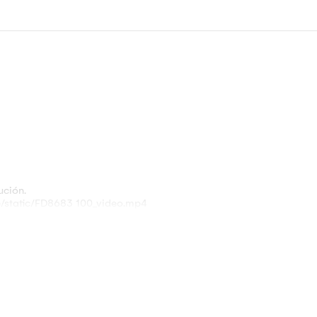
ución.
pe/static/FD8683 100_video.mp4