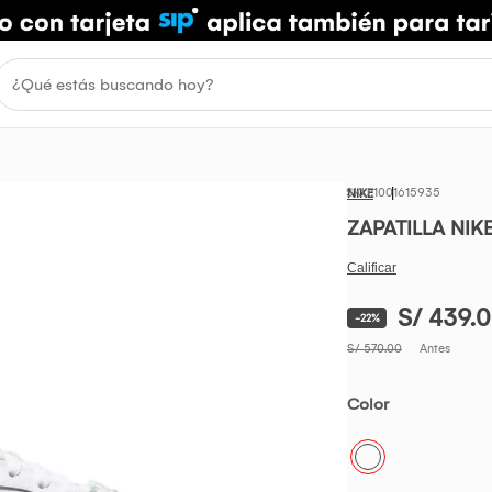
1001615935
NIKE
ZAPATILLA NIK
S/ 439.
-22%
S/ 570.00
Antes
Color