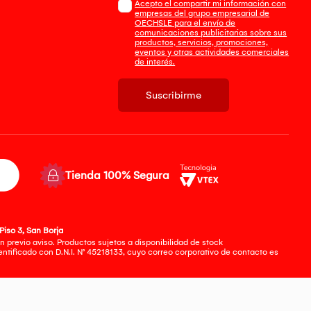
Acepto el compartir mi información con
empresas del grupo empresarial de
OECHSLE para el envío de
comunicaciones publicitarias sobre sus
productos, servicios, promociones,
eventos y otras actividades comerciales
de interés.
Suscribirme
Tienda 100% Segura
Piso 3, San Borja
 previo aviso. Productos sujetos a disponibilidad de stock
tificado con D.N.I. N° 45218133, cuyo correo corporativo de contacto es