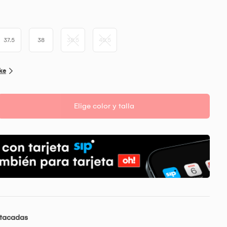
37.5
38
38.5
40.5
ike
Elige color y talla
stacadas