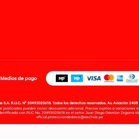
Medios de pago
 S.A. R.U.C. Nº 20493020618. Todos los derechos reservados. Av. Aviación 2405 
e publicados pueden incluir descuento adicional. Precios sujetos a variaciones sin
identificada con RUC No. 20493020618 es el señor Juan Diego Gavelan Zegarra iden
oficial.protecciondedatos@oechsle.pe