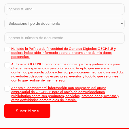
He leído la Política de Privacidad de Canales Digitales OECHSLE y
declaro haber sido informado sobre el tratamiento de mis datos
personales.
Autorizo a OECHSLE a conocer mejor mis gustos y preferencias para
ofrecerme experiencias personalizadas. Acepto que me envien
contenido personalizado, exclusivo, promociones hechas a mi medida,
novedades, descuentos especiales, eventos y todo lo que se alinee
con lo que realmente me interesa.
Acepto el compartir mi información con empresas del grupo
empresarial de OECHSLE para el envío de comunicaciones
publicitarias sobre sus productos, servicios, promociones, eventos y
otras actividades comerciales de interés.
Suscribirme