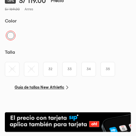
S/ 119.00
Precio
-29%
S/ 169.00
Antes
Color
Talla
30
31
32
33
34
35
Guía de tallas New Athletic