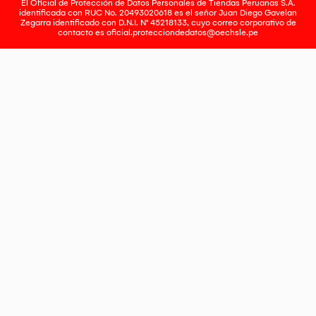
El Oficial de Protección de Datos Personales de Tiendas Peruanas S.A.
identificada con RUC No. 20493020618 es el señor Juan Diego Gavelan
Zegarra identificado con D.N.I. N° 45218133, cuyo correo corporativo de
contacto es
oficial.protecciondedatos@oechsle.pe