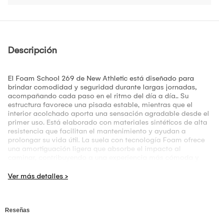
Descripción
El Foam School 269 de New Athletic está diseñado para
brindar comodidad y seguridad durante largas jornadas,
acompañando cada paso en el ritmo del día a día.. Su
estructura favorece una pisada estable, mientras que el
interior acolchado aporta una sensación agradable desde el
primer uso. Está elaborado con materiales sintéticos de alta
resistencia que facilitan el mantenimiento y ayudan a
prolongar su vida útil. La suela con tecnología Foam ofrece
una amortiguación ligera que absorbe el impacto al
caminar, contribuyendo a una experiencia más cómoda y
fluida. Cuidado: limpiar con un paño húmedo, no lavar en
máquina y secar a la sombra para conservar sus
propiedades.