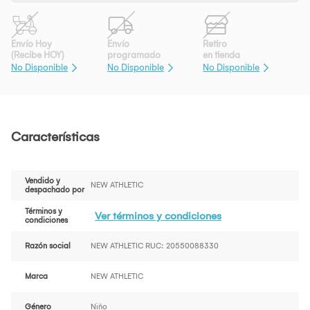
Envío Hoy
Envío
Retiro
(Recibe HOY)
programado
en tienda
No Disponible
No Disponible
No Disponible
Características
Vendido y
NEW ATHLETIC
despachado por
Términos y
Ver términos y condiciones
condiciones
Razón social
NEW ATHLETIC RUC: 20550088330
Marca
NEW ATHLETIC
Género
Niño