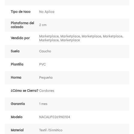
Tipo de taco
No Aplica
Plataforma del
2 cm
calzado
Marketplace, Marketplace, Marketplace, Marketplace,
Vendido por
Marketplace, Marketplace
Suela
Caucho
Plantilla
PVC
Horma
Pequeña
¿Cómo se Cierra?
Cordones
Garantía
1 mes
Modelo
NACALIF0269N0104
Material
Textil /Sintético