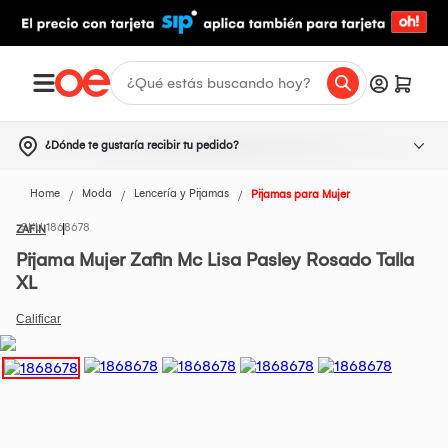
¿Dónde te gustaría recibir tu pedido?
Home
Moda
Lencería y Pijamas
Pijamas para Mujer
1868678
ZAFIN
Pijama Mujer Zafin Mc Lisa Pasley Rosado Talla
XL