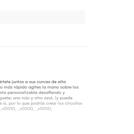
rtete juntos a sus curvas de alta
to más rápido agites la mano sobre los
ista personalizable desafiando y
ete; uno rojo y otro azul, ¡y puede
í, por lo que podrás crear los circuitos
r!_x000D_ _x000D_ _x000D_