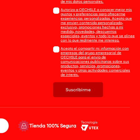
de mis datos personales.
Autorizo a OECHSLE a conocer mejor mis
gustos y preferencias para ofrecerme
experiencias personalizadas. Acepto que
me envien contenido personalizado,
exclusivo, promociones hechas a mi
medida, novedades, descuentos
especiales, eventos y todo lo que se alinee
con lo que realmente me interesa.
Acepto el compartir mi información con
empresas del grupo empresarial de
OECHSLE para el envío de
comunicaciones publicitarias sobre sus
productos, servicios, promociones,
eventos y otras actividades comerciales
de interés.
Suscribirme
Tienda 100% Segura