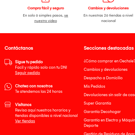
Compra fácil y seguro
Cambios y devoluciones
En solo 6 simples pasos,
ve
En nuestras 26 tiendas a nivel
nuestro video
nacional
Contáctanos
Secciones destacadas
¿Cómo comprar en Oechsle
Sigue tu pedido
Facil y rápido solo con tu DNI
Cambios y devoluciones
Seguir pedido
Despacho a Domicilio
Chatea con nosotros
Mis Pedidos
Te atendemos las 24 horas
Devoluciones sin salir de cas
Super Garantía
Visítanos
Revisa aquí nuestros horarios y
Garantía Decohogar
tiendas disponibles a nivel nacional
Garantía en Electro y Máqui
Ver tiendas
Deporte
Gestión de Residuos de Apar