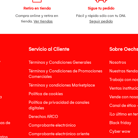
Retiro en tienda
Sigue tu pedido
Compra online y retira en
Fácil y rápido sólo con tu DNI.
tienda.
Ver tiendas
Seguir pedido
Servicio al Cliente
Sobre Oechs
?
Términos y Condiciones Generales
Nosotros
Términos y Condiciones de Promociones
Nuestras tienda
Comerciales
Trabaja con no
Términos y condiciones Marketplace
Ventas instituci
Política de cookies
a
Vende con noso
Política de privacidad de canales
Canal de ética 
digitales
¡Lo último en t
Derechos ARCO
nas de
Black friday
Comprobante electrónico
Cyber wow
Comprobante electrónico oriente
atos