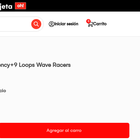
0
Iniciar sesión
Carrito
Frency+9 Loops Wave Racers
cio
Agregar al carro