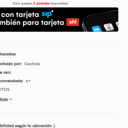
¡Sólo quedan
3 unidades
disponibles!
stacadas
achado por:
Oechsle
e uso:
ecomendada:
6+
TITOS
icas
bilidad según tu ubicación