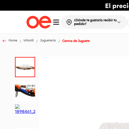
¿Dónde te gustaría recibir tu
pedido?
Home
Infantil
Juguetería
Carros de Juguete
Todos los Productos