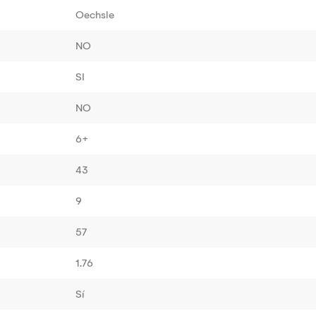
Oechsle
NO
SI
NO
6+
43
9
57
1.76
Sí