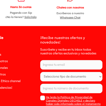
Hasta 36 cuotas
Chatea con nosotros
Pagando con Sip
Escríbenos a nuestro
¿No la tienes?
Solicítala
Whatsapp Chat
le
¡Recibe nuestras ofertas y
novedades!
Suscríbete y recibe en tu inbox todas
nuestras ofertas exclusivas y novedades
s
sotros
onales
tros
- Ethics channel
endencias!
He leído la Política de Privacidad de
Canales Digitales OECHSLE y declaro
haber sido informado sobre el tratamiento