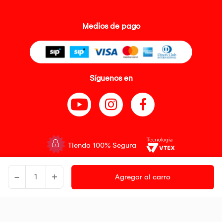
Medios de pago
Síguenos en
Tienda 100% Segura
Tiendas Peruanas S.A. R.U.C. Nº 20493020618. Todos los derechos
-
+
reservados. Av. Aviación 2405 Piso 3, San Borja
Agregar al carro
Precios disponibles solo en www.oechsle.pe. Precios online publicados
pueden incluir descuento adicional. Precios sujetos a variaciones sin
previo aviso. Productos sujetos a disponibilidad de stock
El Oficial de Protección de Datos Personales de Tiendas Peruanas S.A.
identificada con RUC No. 20493020618 es el señor Juan Diego Gavelan
Zegarra identificado con D.N.I. N° 45218133, cuyo correo corporativo de