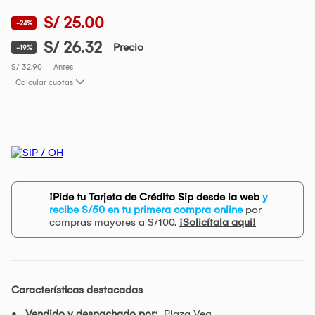
S/ 25.00
-24%
S/ 26.32
Precio
-19%
S/ 32.90
Antes
Calcular cuotas
¡Pide tu Tarjeta de Crédito Sip desde la web
y
recibe S/50 en tu primera compra online
por
compras mayores a S/100.
¡Solicítala aqui!
Características destacadas
Vendido y despachado por:
Plaza Vea