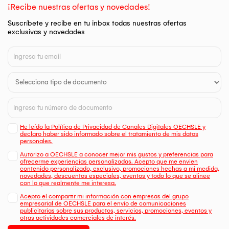
¡Recibe nuestras ofertas y novedades!
Suscríbete y recibe en tu inbox todas nuestras ofertas
exclusivas y novedades
He leído la Política de Privacidad de Canales Digitales OECHSLE y
declaro haber sido informado sobre el tratamiento de mis datos
personales.
Autorizo a OECHSLE a conocer mejor mis gustos y preferencias para
ofrecerme experiencias personalizadas. Acepto que me envien
contenido personalizado, exclusivo, promociones hechas a mi medida,
novedades, descuentos especiales, eventos y todo lo que se alinee
con lo que realmente me interesa.
Acepto el compartir mi información con empresas del grupo
empresarial de OECHSLE para el envío de comunicaciones
publicitarias sobre sus productos, servicios, promociones, eventos y
otras actividades comerciales de interés.