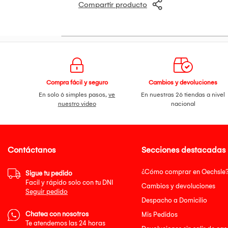
Compartir producto
Compra fácil y seguro
Cambios y devoluciones
En solo 6 simples pasos,
ve
En nuestras 26 tiendas a nivel
nuestro video
nacional
Contáctanos
Secciones destacadas
¿Cómo comprar en Oechsle
Sigue tu pedido
Facil y rápido solo con tu DNI
Cambios y devoluciones
Seguir pedido
Despacho a Domicilio
Chatea con nosotros
Mis Pedidos
Te atendemos las 24 horas