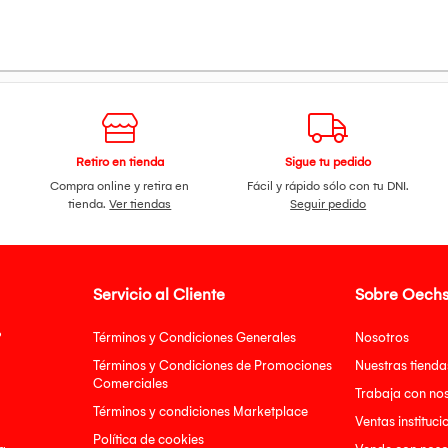
Retiro en tienda
Sigue tu pedido
Compra online y retira en
Fácil y rápido sólo con tu DNI.
tienda.
Ver tiendas
Seguir pedido
Servicio al Cliente
Sobre Oechs
?
Términos y Condiciones Generales
Nosotros
Términos y Condiciones de Promociones
Nuestras tienda
Comerciales
Trabaja con no
Términos y condiciones Marketplace
Ventas instituci
Política de cookies