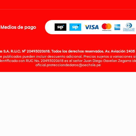
Medios de pago
 S.A. R.U.C. Nº 20493020618. Todos los derechos reservados. Av. Aviación 2405 
e publicados pueden incluir descuento adicional. Precios sujetos a variaciones sin
identificada con RUC No. 20493020618 es el señor Juan Diego Gavelan Zegarra iden
oficial.protecciondedatos@oechsle.pe