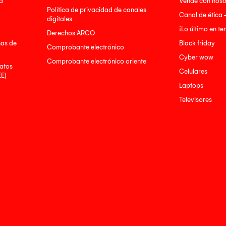
a
Vende con noso
Política de privacidad de canales
Canal de ética 
digitales
¡Lo último en t
Derechos ARCO
nas de
Black friday
Comprobante electrónico
Cyber wow
Comprobante electrónico oriente
atos
Celulares
EE)
Laptops
Televisores