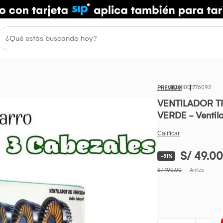
1001776092
PREMIUM
VENTILADOR TR
VERDE - Ventila
S/ 49.00
-51%
S/ 100.00
Antes