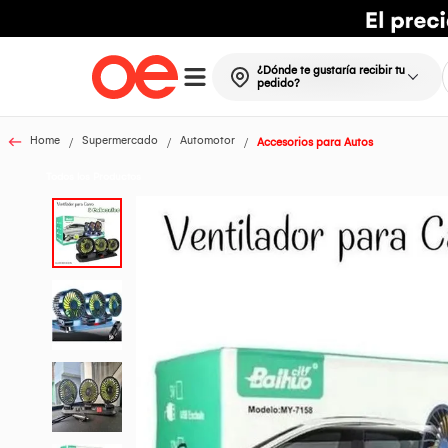
¿Dónde te gustaría recibir tu
pedido?
Home
Supermercado
Automotor
Accesorios para Autos
Todos los Productos