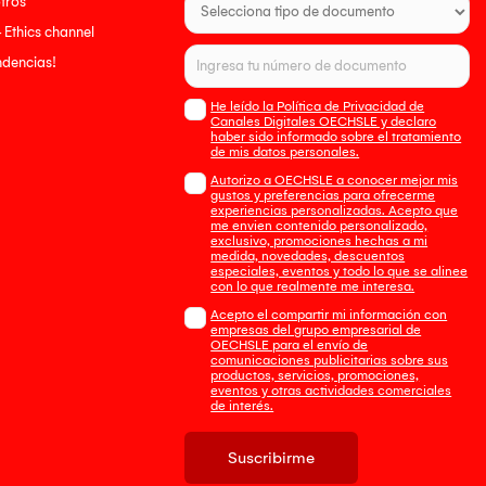
tros
- Ethics channel
endencias!
He leído la Política de Privacidad de
Canales Digitales OECHSLE y declaro
haber sido informado sobre el tratamiento
de mis datos personales.
Autorizo a OECHSLE a conocer mejor mis
gustos y preferencias para ofrecerme
experiencias personalizadas. Acepto que
me envien contenido personalizado,
exclusivo, promociones hechas a mi
medida, novedades, descuentos
especiales, eventos y todo lo que se alinee
con lo que realmente me interesa.
Acepto el compartir mi información con
empresas del grupo empresarial de
OECHSLE para el envío de
comunicaciones publicitarias sobre sus
productos, servicios, promociones,
eventos y otras actividades comerciales
de interés.
Suscribirme