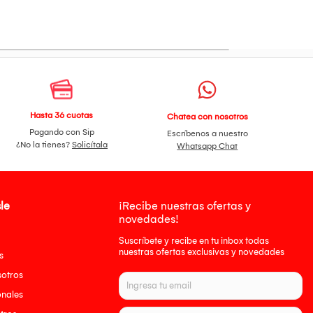
Hasta 36 cuotas
Chatea con nosotros
Pagando con Sip
Escríbenos a nuestro
¿No la tienes?
Solicítala
Whatsapp Chat
le
¡Recibe nuestras ofertas y
novedades!
Suscríbete y recibe en tu inbox todas
nuestras ofertas exclusivas y novedades
s
sotros
onales