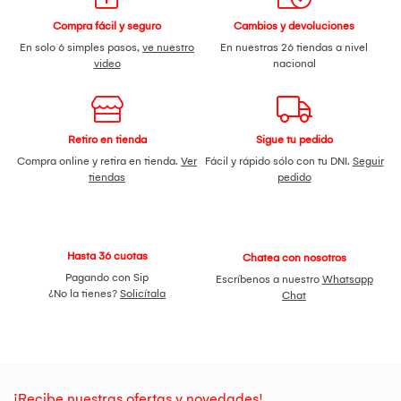
Compra fácil y seguro
Cambios y devoluciones
En solo 6 simples pasos,
ve nuestro
En nuestras 26 tiendas a nivel
video
nacional
Retiro en tienda
Sigue tu pedido
Compra online y retira en tienda.
Ver
Fácil y rápido sólo con tu DNI.
Seguir
tiendas
pedido
Hasta 36 cuotas
Chatea con nosotros
Pagando con Sip
Escríbenos a nuestro
Whatsapp
¿No la tienes?
Solicítala
Chat
¡Recibe nuestras ofertas y novedades!