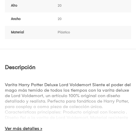
Alto
20
Ancho
20
Material
Plástico
Descripción
Varita Harry Potter Deluxe Lord Voldemort Siente el poder del
mago más temido de todos los tiempos con la varita deluxe
de Lord Voldemort, un artículo 100% original con diseño
detallado y realista. Perfecta para fanáticos de Harry Potter,
para cosplay o como pieza de colección única.
Características principales: Producto original con licencia .
Diseño fiel a la varita de Lord Voldemort. Material resistente
con acabados premium. Longitud aproximada: 35 cm.