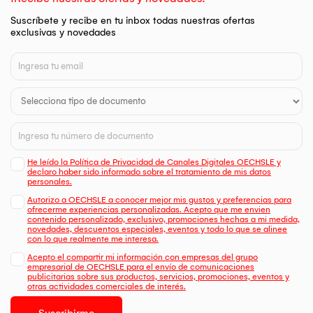
Suscríbete y recibe en tu inbox todas nuestras ofertas
exclusivas y novedades
He leído la Política de Privacidad de Canales Digitales OECHSLE y
declaro haber sido informado sobre el tratamiento de mis datos
personales.
Autorizo a OECHSLE a conocer mejor mis gustos y preferencias para
ofrecerme experiencias personalizadas. Acepto que me envien
contenido personalizado, exclusivo, promociones hechas a mi medida,
novedades, descuentos especiales, eventos y todo lo que se alinee
con lo que realmente me interesa.
Acepto el compartir mi información con empresas del grupo
empresarial de OECHSLE para el envío de comunicaciones
publicitarias sobre sus productos, servicios, promociones, eventos y
otras actividades comerciales de interés.