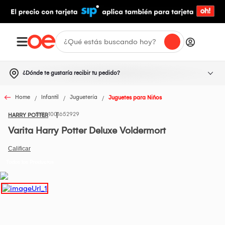
¿Dónde te gustaría recibir tu pedido?
Home
Infantil
Juguetería
Juguetes para Niños
1001652929
HARRY POTTER
Varita Harry Potter Deluxe Voldermort
Todos los Productos