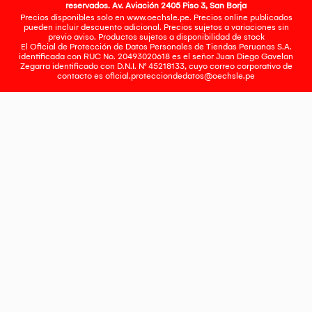
reservados. Av. Aviación 2405 Piso 3, San Borja
Precios disponibles solo en www.oechsle.pe. Precios online publicados
pueden incluir descuento adicional. Precios sujetos a variaciones sin
previo aviso. Productos sujetos a disponibilidad de stock
El Oficial de Protección de Datos Personales de Tiendas Peruanas S.A.
identificada con RUC No. 20493020618 es el señor Juan Diego Gavelan
Zegarra identificado con D.N.I. N° 45218133, cuyo correo corporativo de
contacto es
oficial.protecciondedatos@oechsle.pe