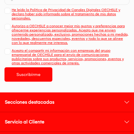
He leído la Política de Privacidad de Canales Digitales OECHSLE y
declaro haber sido informado sobre el tratamiento de mis datos
personales.
Autorizo a OECHSLE a conocer mejor mis gustos y preferencias para
ofrecerme experiencias personalizadas. Acepto que me envien
contenido personalizado, exclusivo, promociones hechas a mi medida,
novedades, descuentos especiales, eventos y todo lo que se alinee
con lo que realmente me interesa.
Acepto el compartir mi información con empresas del grupo
empresarial de OECHSLE para el envío de comunicaciones
publicitarias sobre sus productos, servicios, promociones, eventos y
otras actividades comerciales de interés.
Suscribirme
Secciones destacadas
Servicio al Cliente