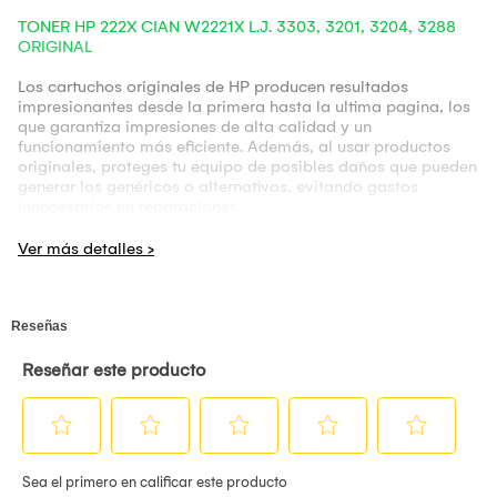
TONER HP 222X CIAN W2221X L.J. 3303, 3201, 3204, 3288
ORIGINAL
Los cartuchos originales de HP producen resultados
impresionantes desde la primera hasta la ultima pagina, los
que garantiza impresiones de alta calidad y un
funcionamiento más eficiente. Además, al usar productos
originales, proteges tu equipo de posibles daños que pueden
generar los genéricos o alternativos, evitando gastos
innecesarios en reparaciones.
Marca:
Hp
Producto:
Original
Presentación:
Caja Sellada
Modelo:
222X
Código:
W2221X
Color:
Cian
Rendimiento:
2500 Páginas
Usar en impresoras:
HP Color LaserJet Pro MFP M3303fdw,
3201, 3204, 3288, 3303, 3388.
Contenido:
(1) Toner HP 222X modelo W2221X Cian Original
con rendimiento de 2500 Páginas.
Mabic Perú