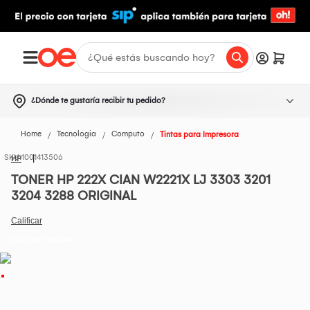
¿Dónde te gustaría recibir tu pedido?
Home
Tecnologia
Computo
Tintas para Impresora
1001413506
HP
TONER HP 222X CIAN W2221X LJ 3303 3201
3204 3288 ORIGINAL
Todos los Productos