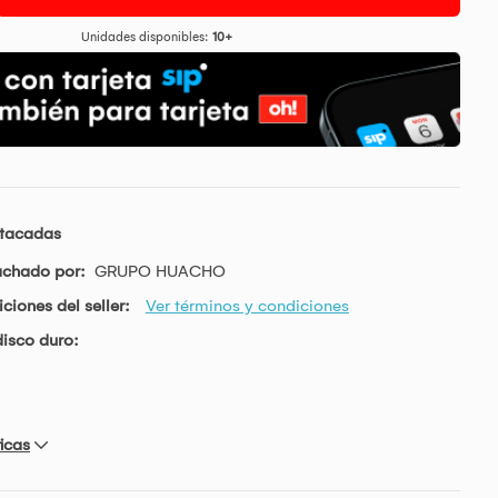
Unidades disponibles:
10+
stacadas
achado por:
GRUPO HUACHO
ciones del seller:
Ver términos y condiciones
isco duro:
icas