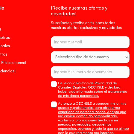
le
¡Recibe nuestras ofertas y
novedades!
Suscríbete y recibe en tu inbox todas
nuestras ofertas exclusivas y novedades
s
sotros
onales
tros
- Ethics channel
endencias!
He leído la Política de Privacidad de
Canales Digitales OECHSLE y declaro
haber sido informado sobre el tratamiento
de mis datos personales.
Autorizo a OECHSLE a conocer mejor mis
gustos y preferencias para ofrecerme
experiencias personalizadas. Acepto que
me envien contenido personalizado,
exclusivo, promociones hechas a mi
medida, novedades, descuentos
especiales, eventos y todo lo que se alinee
con lo que realmente me interesa.