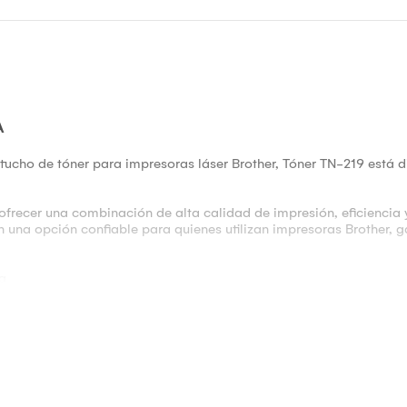
A
ucho de tóner para impresoras láser Brother, Tóner TN-219 está 
ofrecer una combinación de alta calidad de impresión, eficiencia y
n una opción confiable para quienes utilizan impresoras Brother, 
a
ser Brother específicas. Algunos de los modelos compatibles incl
impresora o el sitio web de Brother para verificar la compatibilid