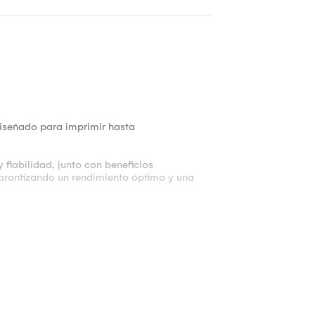
diseñado para imprimir hasta
 fiabilidad, junto con beneficios
garantizando un rendimiento óptimo y una
uyen:
ad exacta con tu modelo.