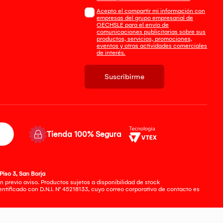
Acepto el compartir mi información con
empresas del grupo empresarial de
OECHSLE para el envío de
comunicaciones publicitarias sobre sus
productos, servicios, promociones,
eventos y otras actividades comerciales
de interés.
Suscribirme
Tienda 100% Segura
Piso 3, San Borja
 previo aviso. Productos sujetos a disponibilidad de stock
tificado con D.N.I. N° 45218133, cuyo correo corporativo de contacto es