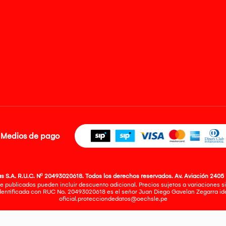
Medios de pago
 S.A. R.U.C. Nº 20493020618. Todos los derechos reservados. Av. Aviación 2405 
e publicados pueden incluir descuento adicional. Precios sujetos a variaciones sin
identificada con RUC No. 20493020618 es el señor Juan Diego Gavelan Zegarra iden
oficial.protecciondedatos@oechsle.pe