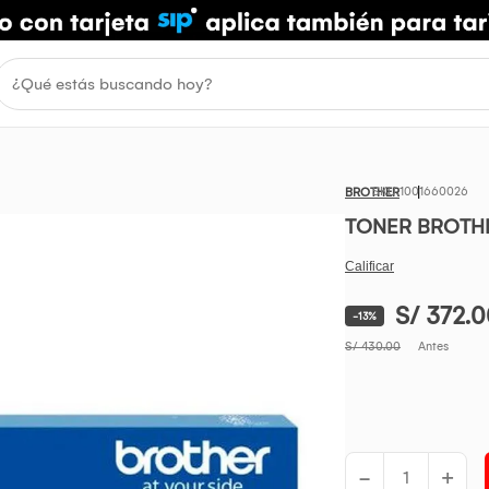
1001660026
BROTHER
TONER BROTHE
S/ 372.
-13%
S/ 430.00
Antes
-
+