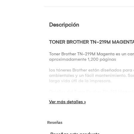
Descripción
TONER BROTHER TN-219M MAGENT
Toner Brother TN-219M Magenta es un cart
aproximadamente 1,200 páginas
los tóneres Brother están diseñados para 
ambientales y un fácil mantenimiento. So
larga vida útil de la impresora.
Detalles del Toner Brother TN-219 Magent
1. Compatibilidad:
Diseñado para trabajar con impresoras lá
Impresora Brother HL-L3280CDW
Impresora Brother HL-L3240CDW
Impresora Brother DCP-L3560CDW
Impresora Brother MFC-L3760CDW
Es fundamental consultar el manual de la 