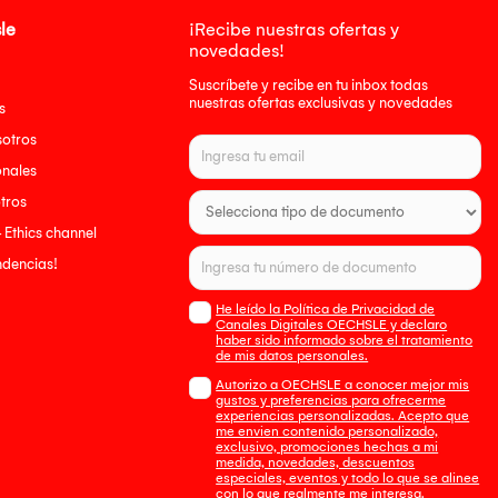
le
¡Recibe nuestras ofertas y
novedades!
Suscríbete y recibe en tu inbox todas
nuestras ofertas exclusivas y novedades
s
sotros
onales
tros
- Ethics channel
endencias!
He leído la Política de Privacidad de
Canales Digitales OECHSLE y declaro
haber sido informado sobre el tratamiento
de mis datos personales.
Autorizo a OECHSLE a conocer mejor mis
gustos y preferencias para ofrecerme
experiencias personalizadas. Acepto que
me envien contenido personalizado,
exclusivo, promociones hechas a mi
medida, novedades, descuentos
especiales, eventos y todo lo que se alinee
con lo que realmente me interesa.