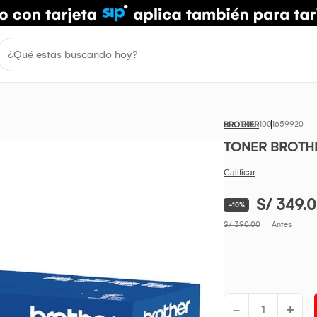
1001659920
BROTHER
TONER BROTHE
S/ 349.
-10%
S/ 390.00
Antes
-
+