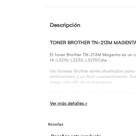
Descripción
TONER BROTHER TN-213M MAGENTA 
El toner Brother TN-213M Magenta es un ca
Hl-L3210, L3230, L3270Cdw
los tóneres Brother están diseñados para 
ambientales y un fácil mantenimiento. So
larga vida útil de la impresora.
Detalles del Tóner Brother TN-213M Mage
1. Compatibilidad:
Es fundamental consultar el manual de la 
Diseñado para trabajar con impresoras lá
Brother Hl-L3210, L3230, L3270Cdw, Dc