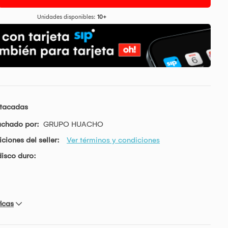
Unidades disponibles:
10+
stacadas
achado por:
GRUPO HUACHO
ciones del seller:
Ver términos y condiciones
isco duro:
icas