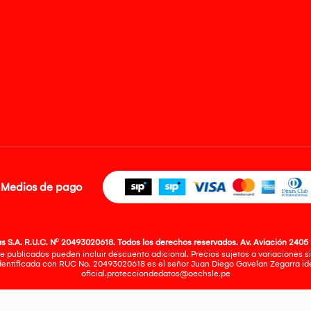
Medios de pago
 S.A. R.U.C. Nº 20493020618. Todos los derechos reservados. Av. Aviación 2405 
e publicados pueden incluir descuento adicional. Precios sujetos a variaciones sin
identificada con RUC No. 20493020618 es el señor Juan Diego Gavelan Zegarra iden
oficial.protecciondedatos@oechsle.pe