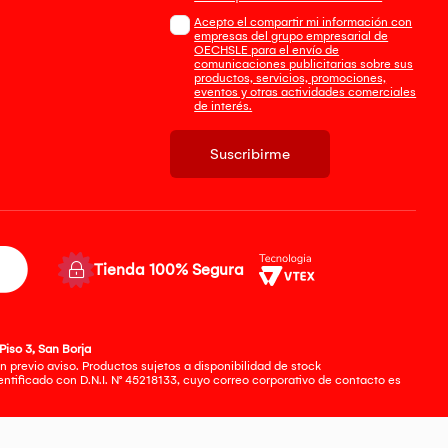
Acepto el compartir mi información con
empresas del grupo empresarial de
OECHSLE para el envío de
comunicaciones publicitarias sobre sus
productos, servicios, promociones,
eventos y otras actividades comerciales
de interés.
Suscribirme
Tienda 100% Segura
Piso 3, San Borja
 previo aviso. Productos sujetos a disponibilidad de stock
tificado con D.N.I. N° 45218133, cuyo correo corporativo de contacto es