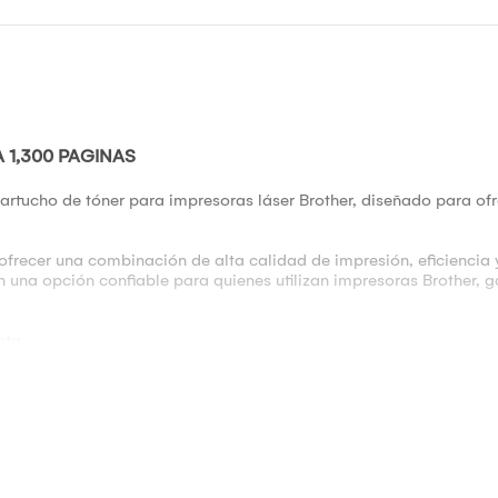
1,300 PAGINAS
rtucho de tóner para impresoras láser Brother, diseñado para ofr
ofrecer una combinación de alta calidad de impresión, eficiencia y
n una opción confiable para quienes utilizan impresoras Brother, 
nta
impresora o el sitio web de Brother para verificar la compatibilid
ser Brother específicas. Algunos de los modelos compatibles incl
p-L3551Cdw, Mfc-L3710, L3750Cdw