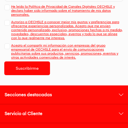
He leído la Política de Privacidad de Canales Digitales OECHSLE y
declaro haber sido informado sobre el tratamiento de mis datos
personales.
Autorizo a OECHSLE a conocer mejor mis gustos y preferencias para
ofrecerme experiencias personalizadas. Acepto que me envien
contenido personalizado, exclusivo, promociones hechas a mi medida,
novedades, descuentos especiales, eventos y todo lo que se alinee
con lo que realmente me interesa.
Acepto el compartir mi información con empresas del grupo
empresarial de OECHSLE para el envío de comunicaciones
publicitarias sobre sus productos, servicios, promociones, eventos y
otras actividades comerciales de interés.
Suscribirme
Secciones destacadas
Servicio al Cliente