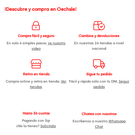
¡Descubre y compra en Oechsle!
Compra fácil y seguro
Cambios y devoluciones
En solo 6 simples pasos,
ve nuestro
En nuestras 26 tiendas a nivel
video
nacional
Retiro en tienda
Sigue tu pedido
Compra online y retira en tienda.
Ver
Fácil y rápido sólo con tu DNI.
Seguir
tiendas
pedido
Hasta 36 cuotas
Chatea con nosotros
Pagando con Sip
Escríbenos a nuestro
Whatsapp
¿No la tienes?
Solicítala
Chat