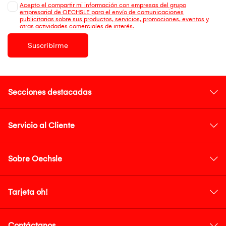
Acepto el compartir mi información con empresas del grupo
empresarial de OECHSLE para el envío de comunicaciones
publicitarias sobre sus productos, servicios, promociones, eventos y
otras actividades comerciales de interés.
Suscribirme
Secciones destacadas
Servicio al Cliente
Sobre Oechsle
Tarjeta oh!
Contáctanos