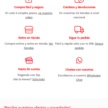
Compra fácil y seguro
Cambios y devoluciones
En solo 6 simples pasos,
ve nuestro
En nuestras 26 tiendas a nivel
video
nacional
Retiro en tienda
Sigue tu pedido
Compra online y retira en tienda.
Ver
Fácil y rápido sólo con tu DNI.
Seguir
tiendas
pedido
Hasta 36 cuotas
Chatea con nosotros
Pagando con Sip
Escríbenos a nuestro
Whatsapp
¿No la tienes?
Solicítala
Chat
¡Recibe nuestras ofertas y novedades!