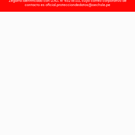
Zegarra identificado con D.N.I. N° 45218133, cuyo correo corporativo de
contacto es
oficial.protecciondedatos@oechsle.pe