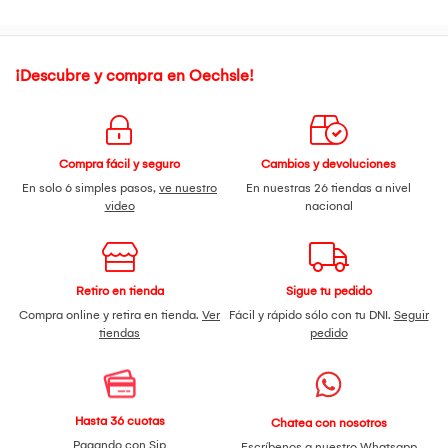
contar con su empaque original. No se podrá aceptar la
devolución de productos que no cumplan con lo descrito.
¡Descubre y compra en Oechsle!
Compra fácil y seguro
Cambios y devoluciones
En solo 6 simples pasos,
ve nuestro
En nuestras 26 tiendas a nivel
video
nacional
Retiro en tienda
Sigue tu pedido
Compra online y retira en tienda.
Ver
Fácil y rápido sólo con tu DNI.
Seguir
tiendas
pedido
Hasta 36 cuotas
Chatea con nosotros
Pagando con Sip
Escríbenos a nuestro
Whatsapp