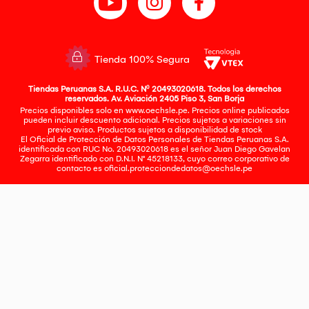
Tienda 100% Segura
Tiendas Peruanas S.A. R.U.C. Nº 20493020618. Todos los derechos
reservados. Av. Aviación 2405 Piso 3, San Borja
Precios disponibles solo en www.oechsle.pe. Precios online publicados
pueden incluir descuento adicional. Precios sujetos a variaciones sin
previo aviso. Productos sujetos a disponibilidad de stock
El Oficial de Protección de Datos Personales de Tiendas Peruanas S.A.
identificada con RUC No. 20493020618 es el señor Juan Diego Gavelan
Zegarra identificado con D.N.I. N° 45218133, cuyo correo corporativo de
contacto es
oficial.protecciondedatos@oechsle.pe