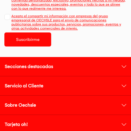
contenido personalizado, exclusivo, promociones hechas a mi medida,
novedades, descuentos especiales, eventos y todo lo que se alinee
con lo que realmente me interesa.
Acepto el compartir mi información con empresas del grupo
empresarial de OECHSLE para el envío de comunicaciones
publicitarias sobre sus productos, servicios, promociones, eventos y
otras actividades comerciales de interés.
Suscribirme
Secciones destacadas
Servicio al Cliente
Sobre Oechsle
Tarjeta oh!