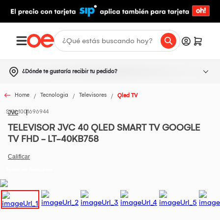
¿Dónde te gustaría recibir tu pedido?
Home
Tecnologia
Televisores
Qled TV
1001696944
JVC
TELEVISOR JVC 40 QLED SMART TV GOOGLE
TV FHD - LT-40KB758
Todos los Productos