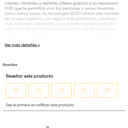
colores vibrantes y detalles nítidos gracias a su resolución
FHD, que te permitirá vivir tus películas y series favoritas
como nunca antes. Su tecnología QLED ofrece una calidad
de imagen superior, con negros más profundos y blancos
más brillantes, brindando un contraste impresionante de
2025. Este Smart TV, impulsado por Google TV, te abre un
mundo de entretenimiento con acceso a tus aplicaciones de
streaming preferidas y la comodidad de controlar tu
televisor con comandos de voz. Su diseño elegante y
moderno complementará a la perfección cualquier espacio
de tu hogar, convirtiéndose en el centro de atención. -
Disfruta de una calidad de imagen superior con la
tecnología QLED y resolución FHD. - Sumérgete en un sonido
envolvente gracias a su potencia RMS de 2*10W. - Accede a
un mundo de entretenimiento con Google TV y tus
aplicaciones favoritas. - Conéctate fácilmente a tus
dispositivos gracias a su conectividad Bluetooth. - Controla
tu televisor con comandos de voz y disfruta de una
experiencia manos libres.