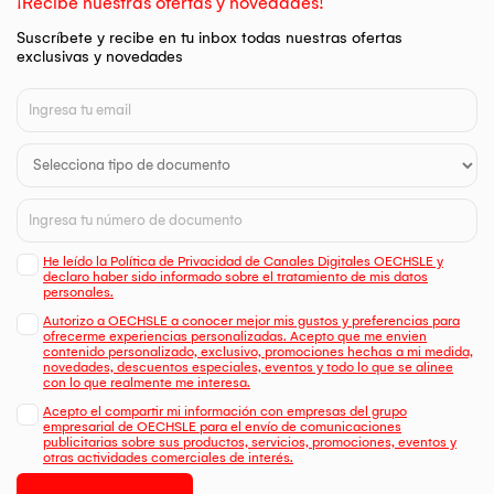
¡Recibe nuestras ofertas y novedades!
Suscríbete y recibe en tu inbox todas nuestras ofertas
exclusivas y novedades
He leído la Política de Privacidad de Canales Digitales OECHSLE y
declaro haber sido informado sobre el tratamiento de mis datos
personales.
Autorizo a OECHSLE a conocer mejor mis gustos y preferencias para
ofrecerme experiencias personalizadas. Acepto que me envien
contenido personalizado, exclusivo, promociones hechas a mi medida,
novedades, descuentos especiales, eventos y todo lo que se alinee
con lo que realmente me interesa.
Acepto el compartir mi información con empresas del grupo
empresarial de OECHSLE para el envío de comunicaciones
publicitarias sobre sus productos, servicios, promociones, eventos y
otras actividades comerciales de interés.