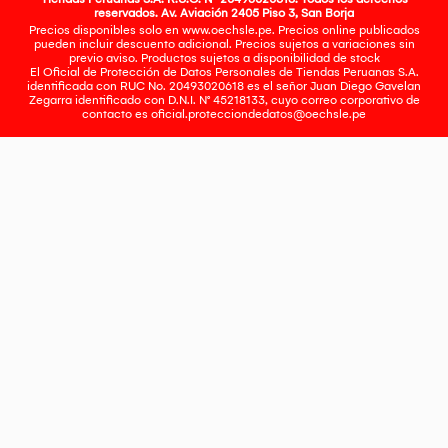
reservados. Av. Aviación 2405 Piso 3, San Borja
Precios disponibles solo en www.oechsle.pe. Precios online publicados
pueden incluir descuento adicional. Precios sujetos a variaciones sin
previo aviso. Productos sujetos a disponibilidad de stock
El Oficial de Protección de Datos Personales de Tiendas Peruanas S.A.
identificada con RUC No. 20493020618 es el señor Juan Diego Gavelan
Zegarra identificado con D.N.I. N° 45218133, cuyo correo corporativo de
contacto es
oficial.protecciondedatos@oechsle.pe