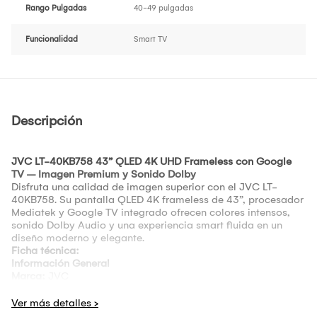
Rango Pulgadas
40-49 pulgadas
Funcionalidad
Smart TV
Descripción
JVC LT-40KB758 43” QLED 4K UHD Frameless con Google
TV – Imagen Premium y Sonido Dolby
Disfruta una calidad de imagen superior con el JVC LT-
40KB758. Su pantalla QLED 4K frameless de 43”, procesador
Mediatek y Google TV integrado ofrecen colores intensos,
sonido Dolby Audio y una experiencia smart fluida en un
diseño moderno y elegante.
Ficha técnica:
Información General
Marca:
JVC
Modelo:
LT-40KB758
Formato:
Unidad
Año de lanzamiento:
2025