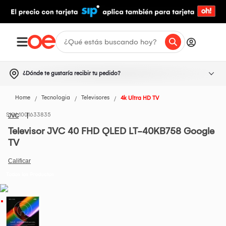
¿Dónde te gustaría recibir tu pedido?
Home
Tecnologia
Televisores
4k Ultra HD TV
1001633835
JVC
Televisor JVC 40 FHD QLED LT-40KB758 Google
TV
Todos los Productos