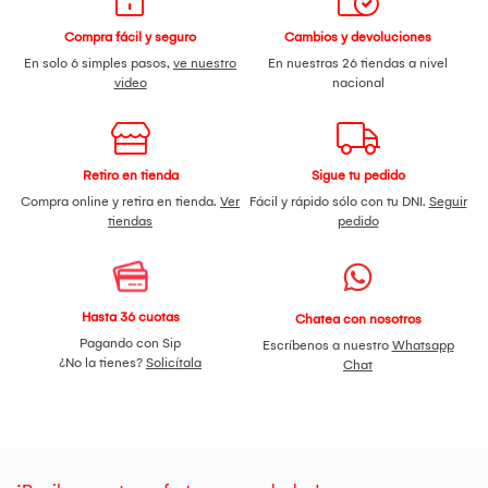
Control remoto
Manual de usuario
Compra fácil y seguro
Cambios y devoluciones
Bases
En solo 6 simples pasos,
ve nuestro
En nuestras 26 tiendas a nivel
Baterías
video
nacional
Tarjeta de garantía
Ventajas
Tecnología QLED
que ofrece mayor brillo y colores más
vivos frente a TVs LED tradicionales.
Diseño frameless
que maximiza la pantalla y mejora la
Retiro en tienda
Sigue tu pedido
estética del espacio.
Compra online y retira en tienda.
Ver
Fácil y rápido sólo con tu DNI.
Seguir
Google TV integrado
, más intuitivo y personalizable que
tiendas
pedido
otros sistemas Smart TV.
Sonido Dolby Audio
, superior a televisores básicos sin
procesamiento envolvente.
Procesador Mediatek MT9216
, rendimiento estable y fluido
para apps y streaming en 4K.
Hasta 36 cuotas
Chatea con nosotros
Ligero y eficiente
, perfecto para montaje en pared o
Pagando con Sip
Escríbenos a nuestro
Whatsapp
espacios modernos.
¿No la tienes?
Solicítala
Chat