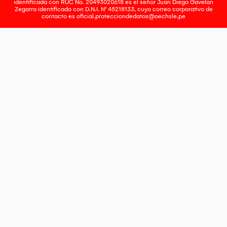
identificada con RUC No. 20493020618 es el señor Juan Diego Gavelan
Zegarra identificado con D.N.I. N° 45218133, cuyo correo corporativo de
contacto es
oficial.protecciondedatos@oechsle.pe