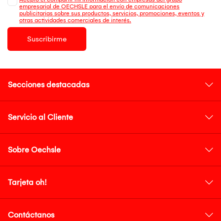
empresarial de OECHSLE para el envío de comunicaciones
publicitarias sobre sus productos, servicios, promociones, eventos y
otras actividades comerciales de interés.
Suscribirme
Secciones destacadas
Servicio al Cliente
Sobre Oechsle
Tarjeta oh!
Contáctanos