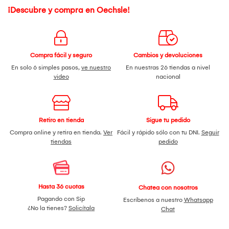
¡Descubre y compra en Oechsle!
Compra fácil y seguro
Cambios y devoluciones
En solo 6 simples pasos,
ve nuestro
En nuestras 26 tiendas a nivel
video
nacional
Retiro en tienda
Sigue tu pedido
Compra online y retira en tienda.
Ver
Fácil y rápido sólo con tu DNI.
Seguir
tiendas
pedido
Hasta 36 cuotas
Chatea con nosotros
Pagando con Sip
Escríbenos a nuestro
Whatsapp
¿No la tienes?
Solicítala
Chat