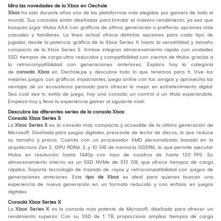
Mira las novedades de la Xbox en Oechsle
Xbox
ha sido durante años una de las plataformas más elegidas por gamers de todo el
mundo. Sus consolas están diseñadas para brindar el máximo rendimiento, ya sea que
busques jugar títulos AAA con gráficos de última generación o prefieras opciones más
casuales y familiares. La línea actual ofrece distintas opciones para cada tipo de
jugador, desde la potencia gráfica de la Xbox Series X hasta la versatilidad y tamaño
compacto de la Xbox Series S. Ambas integran almacenamiento rápido con unidades
SSD, tiempos de carga ultra reducidos y compatibilidad con cientos de títulos gracias a
la retrocompatibilidad con generaciones anteriores. Explora hoy la categoría
de
consola Xbox
en Oechsle.pe y descubre todo lo que tenemos para ti. Vive los
mejores juegos con gráficos impactantes, juega online con tus amigos y aprovecha las
ventajas de un ecosistema pensado para ofrecer lo mejor en entretenimiento digital.
Sea cual sea tu estilo de juego, hay una consola, un control o un título esperándote.
Empieza hoy y lleva tu experiencia gamer al siguiente nivel.
Descubre las diferentes series de la consola Xbox
Consola Xbox Series S
La
Xbox Series S
es la consola más compacta y accesible de la última generación de
Microsoft. Diseñada para juegos digitales, prescinde de lector de discos, lo que reduce
su tamaño y precio. Cuenta con un procesador AMD personalizado basado en la
arquitectura Zen 2, GPU RDNA 2, y 10 GB de memoria GDDR6, lo que permite ejecutar
títulos en resolución hasta 1440p con tasa de cuadros de hasta 120 FPS. Su
almacenamiento interno es un SSD NVMe de 512 GB, que ofrece tiempos de carga
rápidos. Soporta tecnología de trazado de rayos y retrocompatibilidad con juegos de
generaciones anteriores. Este t
ipo de Xbox
es ideal para quienes buscan una
experiencia de nueva generación en un formato reducido y con énfasis en juegos
digitales.
Consola Xbox Series X
La
Xbox Series X
es la consola más potente de Microsoft, diseñada para ofrecer un
rendimiento superior. Con su SSD de 1 TB, proporciona amplios tiempos de carga