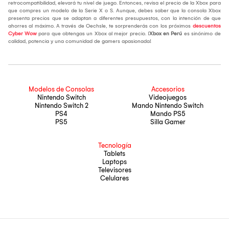
retrocompatibilidad, elevará tu nivel de juego. Entonces, revisa el precio de la Xbox para
que compres un modelo de la Serie X o S. Aunque, debes saber que la consola Xbox
presenta precios que se adaptan a diferentes presupuestos, con la intención de que
ahorres al máximo. A través de Oechsle, te sorprenderás con los próximos
descuentos
Cyber Wow
para que obtengas un Xbox al mejor precio. ¡
Xbox en Perú
es sinónimo de
calidad, potencia y una comunidad de gamers apasionada!
Modelos de Consolas
Accesorios
Nintendo Switch
Videojuegos
Nintendo Switch 2
Mando Nintendo Switch
PS4
Mando PS5
PS5
Silla Gamer
Tecnología
Tablets
Laptops
Televisores
Celulares