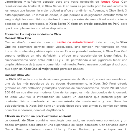
ultrarrápidos y suficiente espacio para una vasta colección de
juegos Xbox
. Con
resoluciones de hasta 8K, la Xbox Series X en Perú es perfecta para los entusiastas de
los juegos que buscan la mejor calidad gráfica y rendimiento. Además, la Xbox Serie X
está equipada con un lector de discos, lo que permite a los jugadores disfrutar tanto de
juegos digitales como físicos, añadiendo una capa extra de versatilidad a esta potente
consola. Si estás interesado, la
Xbox Series X tiene un precio asequible en Perú
para
que lo complementen con otros dispositivos.
Encuentra los mejores modelos de Xbox
Consola Xbox One
Con un diseño orientado a ser un
centro de entretenimiento
todo en uno, la
Xbox
One
no solamente permite jugar videojuegos, sino también ver televisión en vivo,
transmitir contenido y utilizar aplicaciones. Con su potente hardware, la Xbox One Perú
soporta gráficos en alta definición y ofrece una experiencia de juego fluida. Su
almacenamiento varía entre 500 GB y 2 TB, permitiendo a los jugadores tener una
amplia biblioteca de juegos y contenido multimedia. Revisa nuestro catálogo virtual para
que elijan un
Xbox One al mejor precio
para sus bolsillos.
Consola Xbox 360
La
Xbox 360
es la consola de séptima generación de Microsoft, la cual se convirtió en
una de las más populares de su época. Generalmente, la Xbox 360 Perú ofrecía
gráficos en alta definición y múltiples opciones de almacenamiento, desde 20 GB hasta
250 GB en sus diversos modelos. Uno de los aspectos más destacados de la consola
de Xbox 360 fue la introducción de Kinect, un accesorio que permitía jugar sin
controles físicos mediante el reconocimiento de movimientos y voz. Para los
coleccionistas, la Xbox 360 tiene un precio único para que armen su combo con otras
consolas modernas, como el PlayStation 5.
¡Llévate un Xbox a un precio exclusivo en Perú!
La
consola de Xbox
combina tecnología avanzada, un ecosistema conectado y un
diseño amigable para ofrecer una experiencia de juego completa. Con servicios como
Game Pass, exclusivas como Halo y Forza Horizon, y su enfoque en la