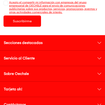
Acepto el compartir mi información con empresas del grupo
empresarial de OECHSLE para el envío de comunicaciones
publicitarias sobre sus productos, servicios, promociones, eventos y
otras actividades comerciales de interés.
Suscribirme
Secciones destacadas
Servicio al Cliente
Sobre Oechsle
Tarjeta oh!
Contáctanos