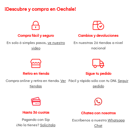
¡Descubre y compra en Oechsle!
Compra fácil y seguro
Cambios y devoluciones
En solo 6 simples pasos,
ve nuestro
En nuestras 26 tiendas a nivel
video
nacional
Retiro en tienda
Sigue tu pedido
Compra online y retira en tienda.
Ver
Fácil y rápido sólo con tu DNI.
Seguir
tiendas
pedido
Hasta 36 cuotas
Chatea con nosotros
Pagando con Sip
Escríbenos a nuestro
Whatsapp
¿No la tienes?
Solicítala
Chat