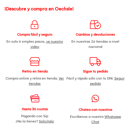
¡Descubre y compra en Oechsle!
Compra fácil y seguro
Cambios y devoluciones
En solo 6 simples pasos,
ve nuestro
En nuestras 26 tiendas a nivel
video
nacional
Retiro en tienda
Sigue tu pedido
Compra online y retira en tienda.
Ver
Fácil y rápido sólo con tu DNI.
Seguir
tiendas
pedido
Hasta 36 cuotas
Chatea con nosotros
Pagando con Sip
Escríbenos a nuestro
Whatsapp
¿No la tienes?
Solicítala
Chat