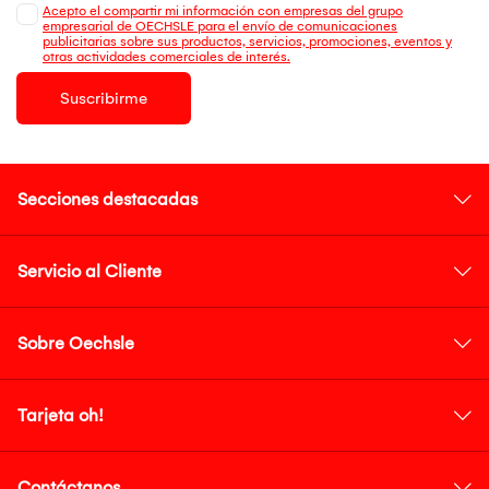
Acepto el compartir mi información con empresas del grupo
empresarial de OECHSLE para el envío de comunicaciones
publicitarias sobre sus productos, servicios, promociones, eventos y
otras actividades comerciales de interés.
Suscribirme
Secciones destacadas
Servicio al Cliente
Sobre Oechsle
Tarjeta oh!
Contáctanos